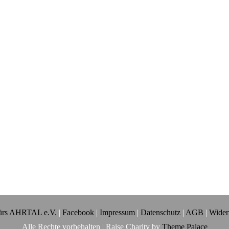
rs AHRTAL e.V.
|
Facebook
|
Impressum
|
Datenschutz
|
AGB
|
Wider
Alle Rechte vorbehalten | Raise Charity by
Theme Palace