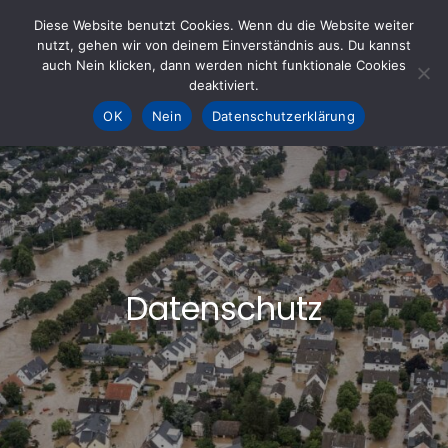
Skip
Diese Website benutzt Cookies. Wenn du die Website weiter
to
nutzt, gehen wir von deinem Einverständnis aus. Du kannst
KOHLE fürs AHRTAL e.V.
– Helfen hilft
auch Nein klicken, dann werden nicht funktionale Cookies
content
deaktiviert.
OK
Nein
Datenschutzerklärung
Datenschutz