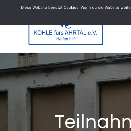
Skip
Diese Website benutzt Cookies. Wenn du die Website weiter
to
content
KOHL
– Helfen hi
Teilnah