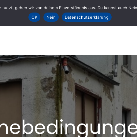
 nutzt, gehen wir von deinem Einverständnis aus. Du kannst auch Nein k
Sta
OK
Nein
Datenschutzerklärung
E fürs AHRTAL e.V.
lft
mebedingungen