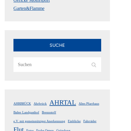
Gericke Motorsport
Garten&Flamme
SUCHE
Search
Search
for:
AHRTAL
AHRBRÜCK
Ahrbrück
Altes Pfarrhaus
Balter Landgasthof
Brennstoff
e.V. mit gemeinnütziger Anerkennung
Einblicke
Fahrräder
Flut
Fotos
Frohe Ostern
Gründung