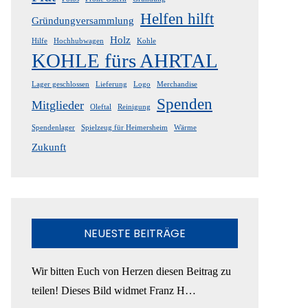
Helfen hilft
Gründungversammlung
Holz
Hilfe
Hochhubwagen
Kohle
KOHLE fürs AHRTAL
Lager geschlossen
Lieferung
Logo
Merchandise
Spenden
Mitglieder
Oleftal
Reinigung
Spendenlager
Spielzeug für Heimersheim
Wärme
Zukunft
NEUESTE BEITRÄGE
Wir bitten Euch von Herzen diesen Beitrag zu
teilen! Dieses Bild widmet Franz H…