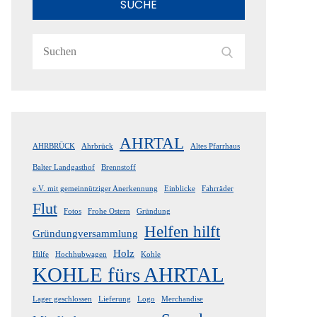
SUCHE
Search
Search
for:
AHRTAL
AHRBRÜCK
Ahrbrück
Altes Pfarrhaus
Balter Landgasthof
Brennstoff
e.V. mit gemeinnütziger Anerkennung
Einblicke
Fahrräder
Flut
Fotos
Frohe Ostern
Gründung
Helfen hilft
Gründungversammlung
Holz
Hilfe
Hochhubwagen
Kohle
KOHLE fürs AHRTAL
Lager geschlossen
Lieferung
Logo
Merchandise