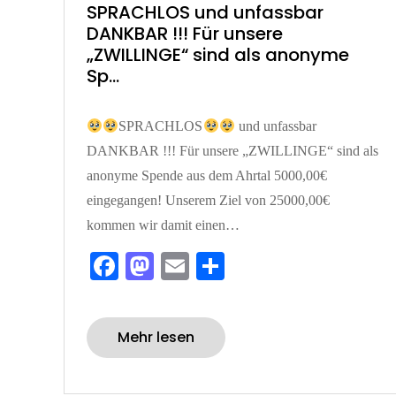
on
SPRACHLOS und unfassbar
DANKBAR !!! Für unsere
„ZWILLINGE“ sind als anonyme
Sp…
SPRACHLOS
und unfassbar
DANKBAR !!! Für unsere „ZWILLINGE“ sind als
anonyme Spende aus dem Ahrtal 5000,00€
eingegangen! Unserem Ziel von 25000,00€
kommen wir damit einen…
Fa
M
E
Te
ce
as
m
ile
bo
to
ail
n
Mehr lesen
ok
do
n