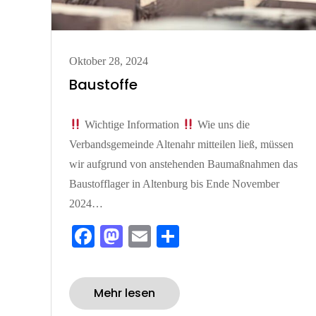
Posted
Oktober 28, 2024
on
Baustoffe
Wichtige Information
Wie uns die
Verbandsgemeinde Altenahr mitteilen ließ, müssen
wir aufgrund von anstehenden Baumaßnahmen das
Baustofflager in Altenburg bis Ende November
2024…
Fa
M
E
Te
ce
as
m
ile
bo
to
ail
n
Mehr lesen
ok
do