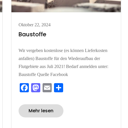
Posted
Oktober 22, 2024
on
Baustoffe
Wir vergeben kostenlose (es können Lieferkosten
anfallen) Baustoffe für den Wiederaufbau der
Flutgebiete aus Juli 2021! Bedarf anmelden unter:
Baustoffe Quelle Facebook
Fa
M
E
Te
ce
as
m
ile
bo
to
ail
n
Mehr lesen
ok
do
n