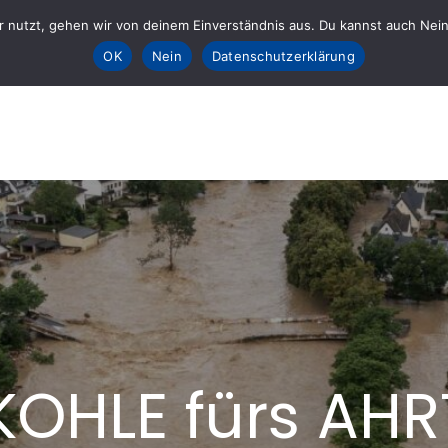
 nutzt, gehen wir von deinem Einverständnis aus. Du kannst auch Nein k
Sta
OK
Nein
Datenschutzerklärung
E fürs AHRTAL e.V.
lft
KOHLE fürs AHR