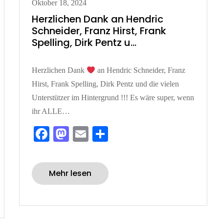
Posted
Oktober 18, 2024
on
Herzlichen Dank an Hendric
Schneider, Franz Hirst, Frank
Spelling, Dirk Pentz u…
Herzlichen Dank
an Hendric Schneider, Franz
Hirst, Frank Spelling, Dirk Pentz und die vielen
Unterstützer im Hintergrund !!! Es wäre super, wenn
ihr ALLE…
Fa
M
E
Te
ce
as
m
ile
bo
to
ail
n
Mehr lesen
ok
do
n