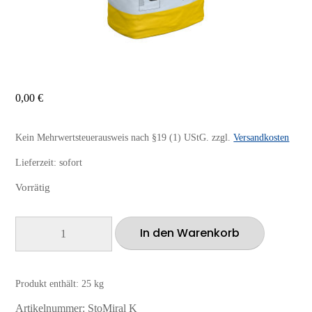
0,00
€
Kein Mehrwertsteuerausweis nach §19 (1) UStG.
zzgl.
Versandkosten
Lieferzeit:
sofort
Vorrätig
StoMiral
In den Warenkorb
K
25kg
Menge
Produkt enthält: 25
kg
Artikelnummer:
StoMiral K