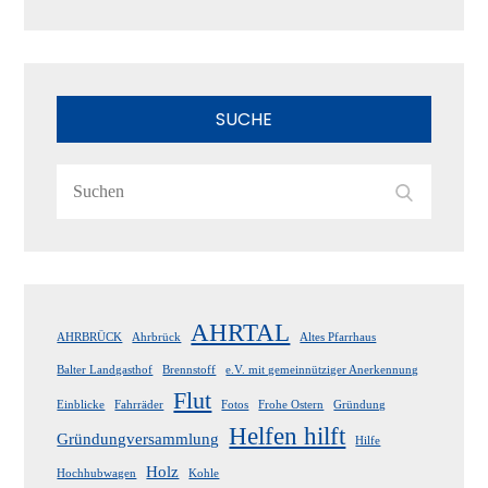
SUCHE
Search
Search
for:
AHRTAL
AHRBRÜCK
Ahrbrück
Altes Pfarrhaus
Balter Landgasthof
Brennstoff
e.V. mit gemeinnütziger Anerkennung
Flut
Einblicke
Fahrräder
Fotos
Frohe Ostern
Gründung
Helfen hilft
Gründungversammlung
Hilfe
Holz
Hochhubwagen
Kohle