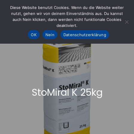
Skip
Diese Website benutzt Cookies. Wenn du die Website weiter
to
nutzt, gehen wir von deinem Einverständnis aus. Du kannst
KOHLE fürs AHRTAL e.V.
– Helfen hilft
auch Nein klicken, dann werden nicht funktionale Cookies
content
deaktiviert.
OK
Nein
Datenschutzerklärung
StoMiral K 25kg