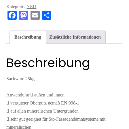
Kategorie:
NEU
Fa
M
E
Te
ce
as
m
ile
bo
to
ail
n
Beschreibung
Zusätzliche Informationen
ok
do
n
Beschreibung
Sackware 25kg
Anwendung  außen und innen
 vergüteter Oberputz gemäß EN 998-1
 auf allen mineralischen Untergründen
 sehr gut geeignet für Sto-Fassadendämmsysteme mit
mineralischen