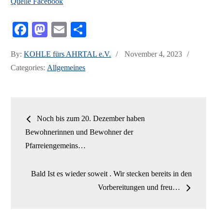
Quelle Facebook
Fa
M
E
Te
ce
as
m
ile
Posted
By:
KOHLE fürs AHRTAL e.V.
November 4, 2023
bo
to
ail
n
on
Categories:
Allgemeines
ok
do
n
Beitrags-
Noch bis zum 20. Dezember haben
Navigation
Bewohnerinnen und Bewohner der
Pfarreiengemeins…
Bald Ist es wieder soweit . Wir stecken bereits in den
Vorbereitungen und freu…