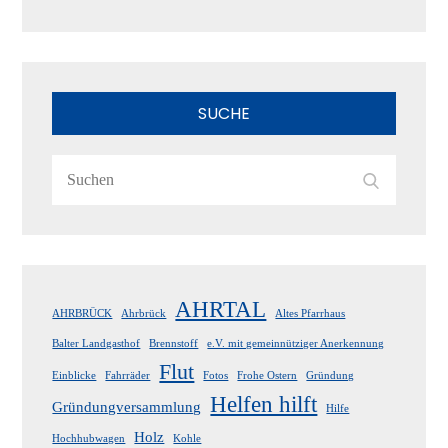
SUCHE
Search
Search
for:
AHRTAL
AHRBRÜCK
Ahrbrück
Altes Pfarrhaus
Balter Landgasthof
Brennstoff
e.V. mit gemeinnütziger Anerkennung
Flut
Einblicke
Fahrräder
Fotos
Frohe Ostern
Gründung
Helfen hilft
Gründungversammlung
Hilfe
Holz
Hochhubwagen
Kohle