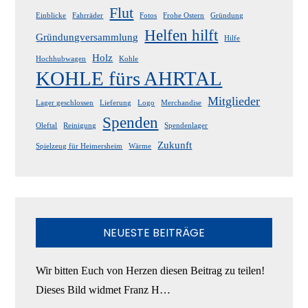
Flut
Einblicke
Fahrräder
Fotos
Frohe Ostern
Gründung
Helfen hilft
Gründungversammlung
Hilfe
Holz
Hochhubwagen
Kohle
KOHLE fürs AHRTAL
Mitglieder
Lager geschlossen
Lieferung
Logo
Merchandise
Spenden
Oleftal
Reinigung
Spendenlager
Zukunft
Spielzeug für Heimersheim
Wärme
NEUESTE BEITRÄGE
Wir bitten Euch von Herzen diesen Beitrag zu teilen!
Dieses Bild widmet Franz H…