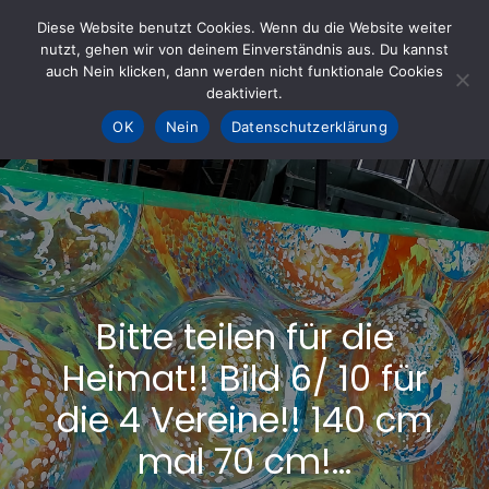
Skip
Diese Website benutzt Cookies. Wenn du die Website weiter
to
nutzt, gehen wir von deinem Einverständnis aus. Du kannst
KOHLE fürs AHRTAL e.V.
– Helfen hilft
auch Nein klicken, dann werden nicht funktionale Cookies
content
deaktiviert.
OK
Nein
Datenschutzerklärung
Bitte teilen für die
Heimat!! Bild 6/ 10 für
die 4 Vereine!! 140 cm
mal 70 cm!…