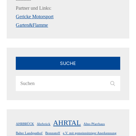
Partner und Links:
Gericke Motorsport
Garten&Flamme
SUCHE
Search
Search
for:
AHRTAL
AHRBRÜCK
Ahrbrück
Altes Pfarrhaus
Balter Landgasthof
Brennstoff
e.V. mit gemeinnütziger Anerkennung