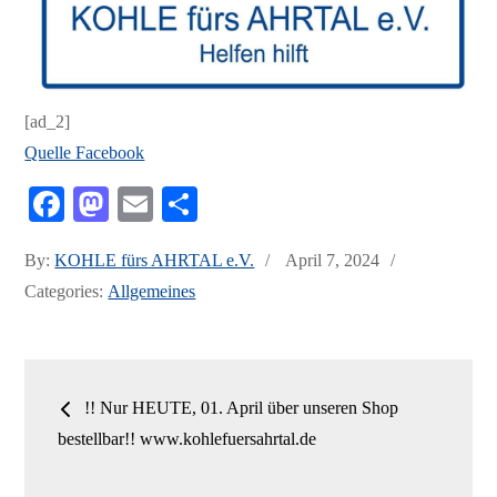
[ad_2]
Quelle Facebook
Fa
M
E
Te
ce
as
m
ile
Posted
By:
KOHLE fürs AHRTAL e.V.
April 7, 2024
bo
to
ail
n
on
Categories:
Allgemeines
ok
do
n
Beitrags-
!! Nur HEUTE, 01. April über unseren Shop
Navigation
bestellbar!! www.kohlefuersahrtal.de