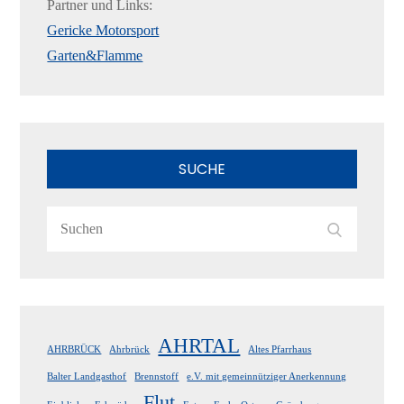
Partner und Links:
Gericke Motorsport
Garten&Flamme
SUCHE
Search
Search
for:
AHRTAL
AHRBRÜCK
Ahrbrück
Altes Pfarrhaus
Balter Landgasthof
Brennstoff
e.V. mit gemeinnütziger Anerkennung
Flut