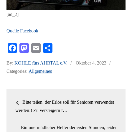
[ad_2]
Quelle Facebook
Fa
M
E
Te
ce
as
m
ile
Posted
By:
KOHLE fürs AHRTAL e.V.
Oktober 4, 2023
bo
to
ail
n
on
Categories:
Allgemeines
ok
do
n
Beitrags-
Bitte teilen, der Erlös soll für Senioren verwendet
Navigation
werden!! Zu versteigern f…
Ein unermüdlicher Helfer der ersten Stunden, leider