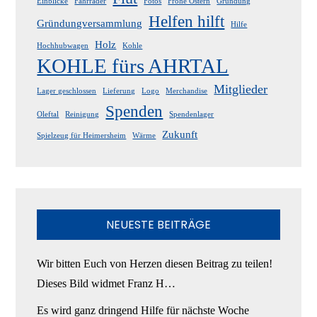
Einblicke
Fahrräder
Fotos
Frohe Ostern
Gründung
Helfen hilft
Gründungversammlung
Hilfe
Holz
Hochhubwagen
Kohle
KOHLE fürs AHRTAL
Mitglieder
Lager geschlossen
Lieferung
Logo
Merchandise
Spenden
Oleftal
Reinigung
Spendenlager
Zukunft
Spielzeug für Heimersheim
Wärme
NEUESTE BEITRÄGE
Wir bitten Euch von Herzen diesen Beitrag zu teilen!
Dieses Bild widmet Franz H…
Es wird ganz dringend Hilfe für nächste Woche