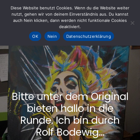
Skip
Diese Website benutzt Cookies. Wenn du die Website weiter
to
nutzt, gehen wir von deinem Einverständnis aus. Du kannst
KOHLE fürs AHRTAL e.V.
– Helfen hilft
auch Nein klicken, dann werden nicht funktionale Cookies
content
deaktiviert.
OK
Nein
Datenschutzerklärung
Bitte unter dem Original
bieten hallo in die
Runde. Ich bin durch
Rolf Bodewig…