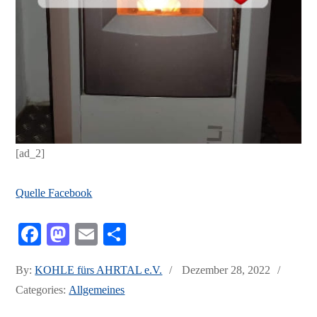
[ad_2]
Quelle Facebook
Fa
M
E
Te
ce
as
m
ile
Posted
By:
KOHLE fürs AHRTAL e.V.
Dezember 28, 2022
bo
to
ail
n
on
Categories:
Allgemeines
ok
do