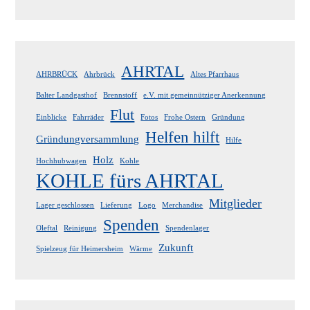
AHRTAL
AHRBRÜCK
Ahrbrück
Altes Pfarrhaus
Balter Landgasthof
Brennstoff
e.V. mit gemeinnütziger Anerkennung
Flut
Einblicke
Fahrräder
Fotos
Frohe Ostern
Gründung
Helfen hilft
Gründungversammlung
Hilfe
Holz
Hochhubwagen
Kohle
KOHLE fürs AHRTAL
Mitglieder
Lager geschlossen
Lieferung
Logo
Merchandise
Spenden
Oleftal
Reinigung
Spendenlager
Zukunft
Spielzeug für Heimersheim
Wärme