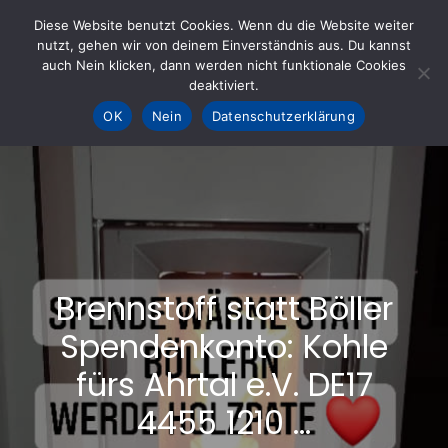
Skip
Diese Website benutzt Cookies. Wenn du die Website weiter
to
nutzt, gehen wir von deinem Einverständnis aus. Du kannst
KOHLE fürs AHRTAL e.V.
– Helfen hilft
auch Nein klicken, dann werden nicht funktionale Cookies
content
deaktiviert.
OK
Nein
Datenschutzerklärung
Brennstoff statt Böller
Spendenkonto: Kohle
fürs Ahrtal e.V. DE17
4455 1210 …