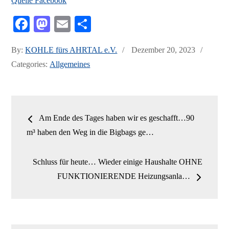
Quelle Facebook
Fa
M
E
Te
ce
as
m
ile
Posted
By:
KOHLE fürs AHRTAL e.V.
Dezember 20, 2023
bo
to
ail
n
on
Categories:
Allgemeines
ok
do
n
Beitrags-
Am Ende des Tages haben wir es geschafft…90
Navigation
m³ haben den Weg in die Bigbags ge…
Schluss für heute… Wieder einige Haushalte OHNE
FUNKTIONIERENDE Heizungsanla…