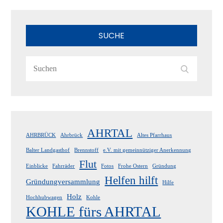
SUCHE
Search
Search
for:
AHRTAL
AHRBRÜCK
Ahrbrück
Altes Pfarrhaus
Balter Landgasthof
Brennstoff
e.V. mit gemeinnütziger Anerkennung
Flut
Einblicke
Fahrräder
Fotos
Frohe Ostern
Gründung
Helfen hilft
Gründungversammlung
Hilfe
Holz
Hochhubwagen
Kohle
KOHLE fürs AHRTAL