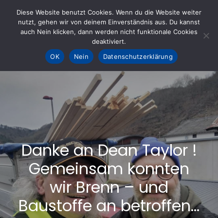
Skip
Diese Website benutzt Cookies. Wenn du die Website weiter
to
nutzt, gehen wir von deinem Einverständnis aus. Du kannst
KOHLE fürs AHRTAL e.V.
– Helfen hilft
auch Nein klicken, dann werden nicht funktionale Cookies
content
deaktiviert.
OK
Nein
Datenschutzerklärung
Danke an Dean Taylor !
Gemeinsam konnten
wir Brenn – und
Baustoffe an betroffen…