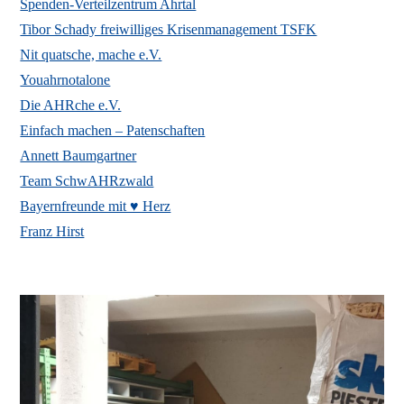
Spenden-Verteilzentrum Ahrtal
Tibor Schady freiwilliges Krisenmanagement TSFK
Nit quatsche, mache e.V.
Youahrnotalone
Die AHRche e.V.
Einfach machen – Patenschaften
Annett Baumgartner
Team SchwAHRzwald
Bayernfreunde mit ♥️ Herz
Franz Hirst