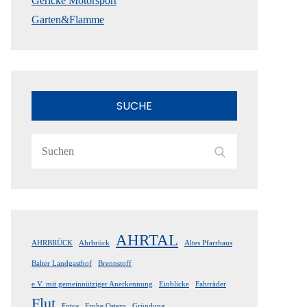
Gericke Motorsport
Garten&Flamme
SUCHE
Search
Search
for:
AHRTAL
AHRBRÜCK
Ahrbrück
Altes Pfarrhaus
Balter Landgasthof
Brennstoff
e.V. mit gemeinnütziger Anerkennung
Einblicke
Fahrräder
Flut
Fotos
Frohe Ostern
Gründung