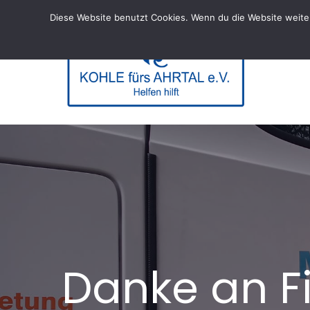
Skip
Diese Website benutzt Cookies. Wenn du die Website weiter
to
content
KOHL
– Helfen hi
Danke an F