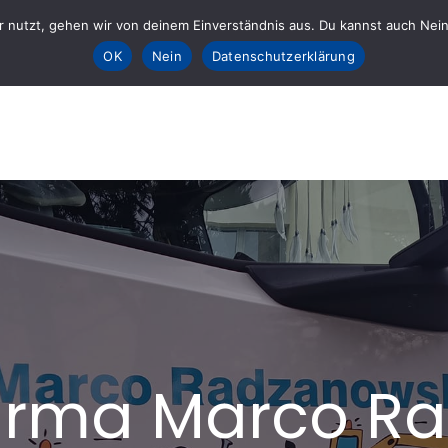
 nutzt, gehen wir von deinem Einverständnis aus. Du kannst auch Nein k
Sta
OK
Nein
Datenschutzerklärung
E fürs AHRTAL e.V.
lft
irma Marco R