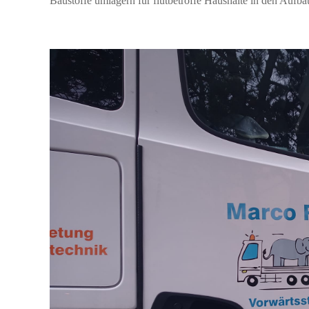
Baustoffe umlagern für flutbetroffe Haushalte in den Aufba