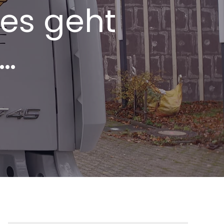
 es geht
…