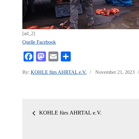
[ad_2]
Quelle Facebook
Fa
M
E
Te
ce
as
m
ile
Posted
By:
KOHLE fürs AHRTAL e.V.
November 21, 2023
bo
to
ail
n
on
ok
do
n
Beitrags-
KOHLE fürs AHRTAL e.V.
Navigation