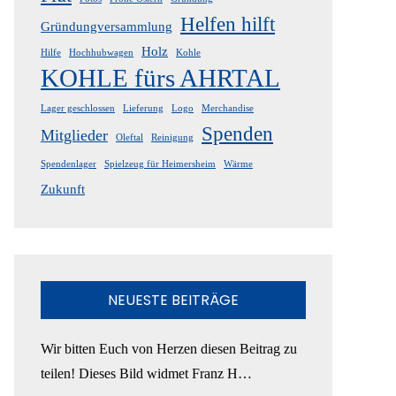
Helfen hilft
Gründungversammlung
Holz
Hilfe
Hochhubwagen
Kohle
KOHLE fürs AHRTAL
Lager geschlossen
Lieferung
Logo
Merchandise
Spenden
Mitglieder
Oleftal
Reinigung
Spendenlager
Spielzeug für Heimersheim
Wärme
Zukunft
NEUESTE BEITRÄGE
Wir bitten Euch von Herzen diesen Beitrag zu
teilen! Dieses Bild widmet Franz H…