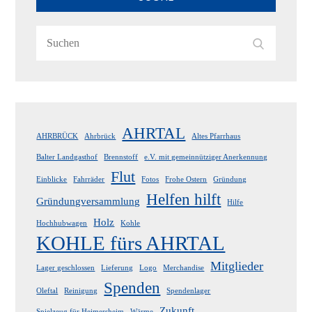
Search
Search
for:
AHRTAL
AHRBRÜCK
Ahrbrück
Altes Pfarrhaus
Balter Landgasthof
Brennstoff
e.V. mit gemeinnütziger Anerkennung
Flut
Einblicke
Fahrräder
Fotos
Frohe Ostern
Gründung
Helfen hilft
Gründungversammlung
Hilfe
Holz
Hochhubwagen
Kohle
KOHLE fürs AHRTAL
Mitglieder
Lager geschlossen
Lieferung
Logo
Merchandise
Spenden
Oleftal
Reinigung
Spendenlager
Zukunft
Spielzeug für Heimersheim
Wärme