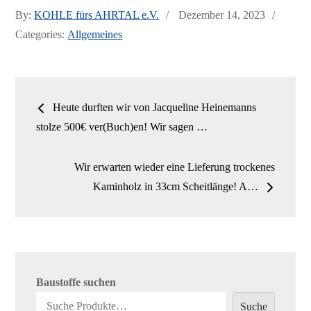
ce
as
m
ile
Posted
By:
KOHLE fürs AHRTAL e.V.
Dezember 14, 2023
bo
to
ail
n
on
Categories:
Allgemeines
ok
do
n
Beitrags-
Heute durften wir von Jacqueline Heinemanns
Navigation
stolze 500€ ver(Buch)en! Wir sagen …
Wir erwarten wieder eine Lieferung trockenes
Kaminholz in 33cm Scheitlänge! A…
Baustoffe suchen
Suche