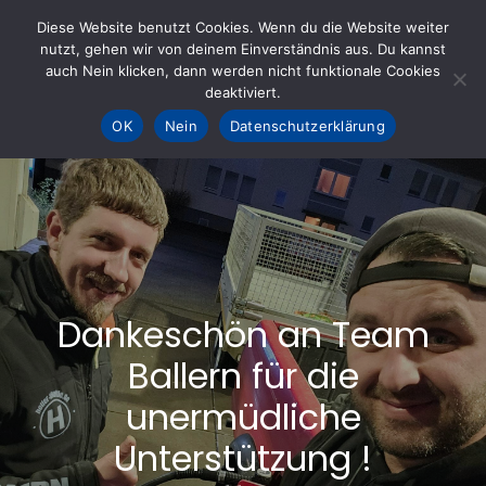
Skip
Diese Website benutzt Cookies. Wenn du die Website weiter
to
nutzt, gehen wir von deinem Einverständnis aus. Du kannst
KOHLE fürs AHRTAL e.V.
– Helfen hilft
auch Nein klicken, dann werden nicht funktionale Cookies
content
deaktiviert.
OK
Nein
Datenschutzerklärung
Dankeschön an Team
Ballern für die
unermüdliche
Unterstützung !