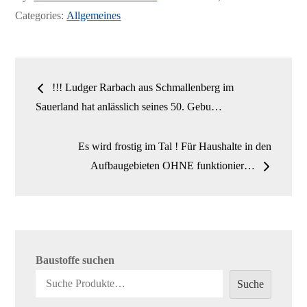
bo
to
ail
n
on
Categories:
Allgemeines
ok
do
n
Beitrags-
!!! Ludger Rarbach aus Schmallenberg im
Navigation
Sauerland hat anlässlich seines 50. Gebu…
Es wird frostig im Tal ! Für Haushalte in den
Aufbaugebieten OHNE funktionier…
Baustoffe suchen
Suche