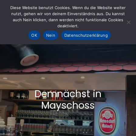
Skip
Diese Website benutzt Cookies. Wenn du die Website weiter
to
nutzt, gehen wir von deinem Einverständnis aus. Du kannst
KOHLE fürs AHRTAL e.V.
– Helfen hilft
auch Nein klicken, dann werden nicht funktionale Cookies
content
deaktiviert.
OK
Nein
Datenschutzerklärung
Demnächst in
Mayschoss