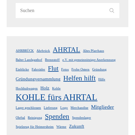
Search
Search
for:
AHRTAL
AHRBRÜCK
Ahrbrück
Altes Pfarrhaus
Balter Landgasthof
Brennstoff
e.V. mit gemeinnütziger Anerkennung
Flut
Einblicke
Fahrräder
Fotos
Frohe Ostern
Gründung
Helfen hilft
Gründungversammlung
Hilfe
Holz
Hochhubwagen
Kohle
KOHLE fürs AHRTAL
Mitglieder
Lager geschlossen
Lieferung
Logo
Merchandise
Spenden
Oleftal
Reinigung
Spendenlager
Zukunft
Spielzeug für Heimersheim
Wärme