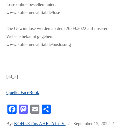
Lose online bestellen unter:
www.kohlefuersahrtal.de/lose
Die Gewinnlose werden ab dem 26.09.2022 auf unserer
Website bekannt gegeben.
www.kohlefuersahrtal.de/auslosung
[ad_2]
Quelle: FaceBook
Fa
M
E
Te
ce
as
m
ile
Posted
By:
KOHLE fürs AHRTAL e.V.
September 15, 2022
bo
to
ail
n