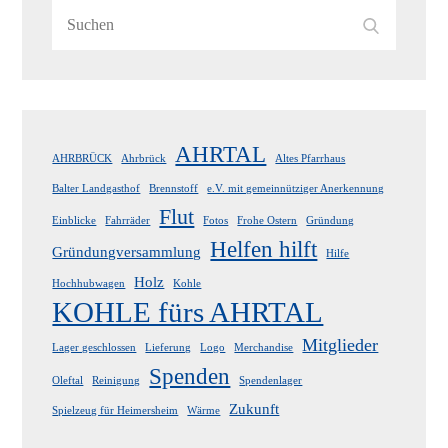
Search
Search
for:
AHRTAL
AHRBRÜCK
Ahrbrück
Altes Pfarrhaus
Balter Landgasthof
Brennstoff
e.V. mit gemeinnütziger Anerkennung
Flut
Einblicke
Fahrräder
Fotos
Frohe Ostern
Gründung
Helfen hilft
Gründungversammlung
Hilfe
Holz
Hochhubwagen
Kohle
KOHLE fürs AHRTAL
Mitglieder
Lager geschlossen
Lieferung
Logo
Merchandise
Spenden
Oleftal
Reinigung
Spendenlager
Zukunft
Spielzeug für Heimersheim
Wärme