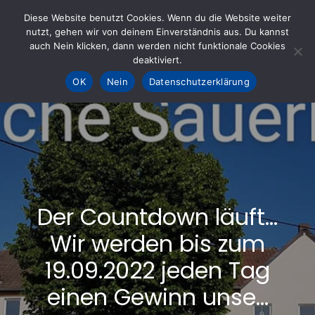
Skip
Diese Website benutzt Cookies. Wenn du die Website weiter
to
nutzt, gehen wir von deinem Einverständnis aus. Du kannst
KOHLE fürs AHRTAL e.V.
– Helfen hilft
auch Nein klicken, dann werden nicht funktionale Cookies
content
deaktiviert.
OK
Nein
Datenschutzerklärung
Der Countdown läuft…
Wir werden bis zum
19.09.2022 jeden Tag
einen Gewinn unse…