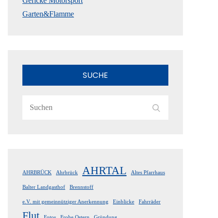
Gericke Motorsport
Garten&Flamme
SUCHE
Search
Search
for:
AHRTAL
AHRBRÜCK
Ahrbrück
Altes Pfarrhaus
Balter Landgasthof
Brennstoff
e.V. mit gemeinnütziger Anerkennung
Einblicke
Fahrräder
Flut
Fotos
Frohe Ostern
Gründung