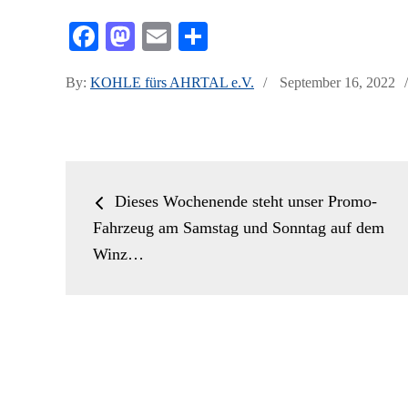
Fa
M
E
Te
ce
as
m
ile
Posted
By:
KOHLE fürs AHRTAL e.V.
September 16, 2022
bo
to
ail
n
on
ok
do
n
Beitrags-
Dieses Wochenende steht unser Promo-
Navigation
Fahrzeug am Samstag und Sonntag auf dem
Winz…