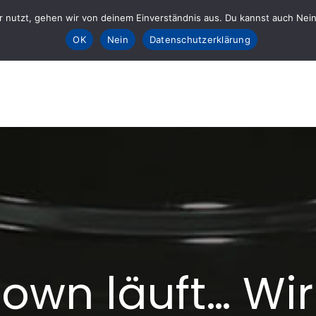
 nutzt, gehen wir von deinem Einverständnis aus. Du kannst auch Nein k
Sta
OK
Nein
Datenschutzerklärung
E fürs AHRTAL e.V.
lft
own läuft… Wir