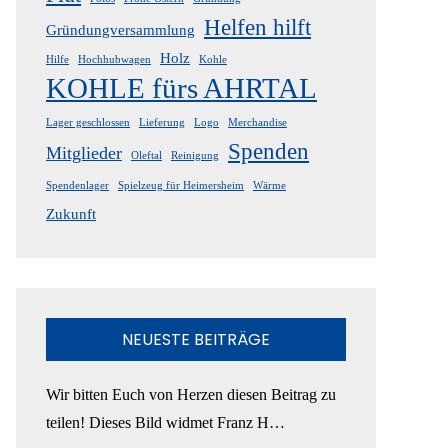
Helfen hilft
Gründungversammlung
Holz
Hilfe
Hochhubwagen
Kohle
KOHLE fürs AHRTAL
Lager geschlossen
Lieferung
Logo
Merchandise
Spenden
Mitglieder
Oleftal
Reinigung
Spendenlager
Spielzeug für Heimersheim
Wärme
Zukunft
NEUESTE BEITRÄGE
Wir bitten Euch von Herzen diesen Beitrag zu
teilen! Dieses Bild widmet Franz H…