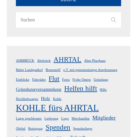
Search
Search
for:
AHRTAL
AHRBRÜCK
Ahrbrück
Altes Pfarrhaus
Balter Landgasthof
Brennstoff
e.V. mit gemeinnütziger Anerkennung
Flut
Einblicke
Fahrräder
Fotos
Frohe Ostern
Gründung
Helfen hilft
Gründungversammlung
Hilfe
Holz
Hochhubwagen
Kohle
KOHLE fürs AHRTAL
Mitglieder
Lager geschlossen
Lieferung
Logo
Merchandise
Spenden
Oleftal
Reinigung
Spendenlager