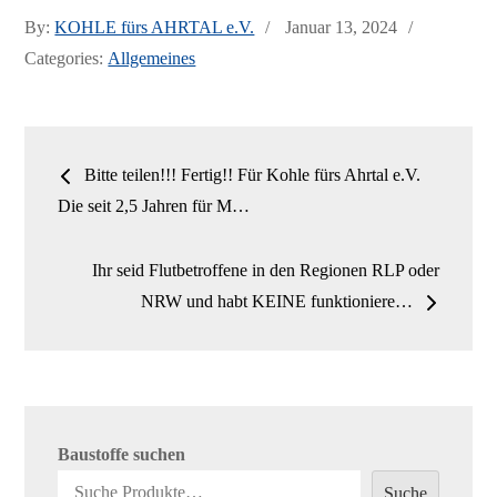
ce
as
m
ile
Posted
By:
KOHLE fürs AHRTAL e.V.
Januar 13, 2024
bo
to
ail
n
on
Categories:
Allgemeines
ok
do
n
Beitrags-
Bitte teilen!!! Fertig!! Für Kohle fürs Ahrtal e.V.
Navigation
Die seit 2,5 Jahren für M…
Ihr seid Flutbetroffene in den Regionen RLP oder
NRW und habt KEINE funktioniere…
Baustoffe suchen
Suche