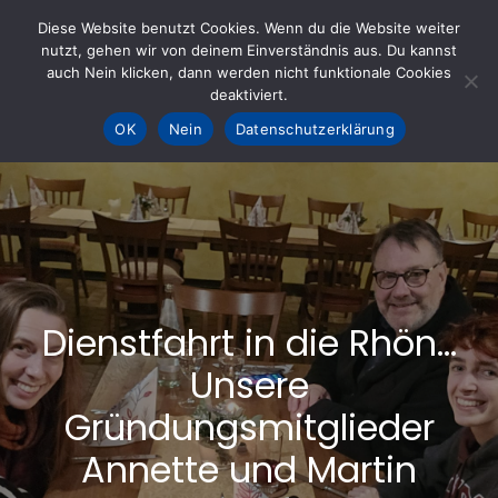
Skip
Diese Website benutzt Cookies. Wenn du die Website weiter
to
nutzt, gehen wir von deinem Einverständnis aus. Du kannst
KOHLE fürs AHRTAL e.V.
– Helfen hilft
auch Nein klicken, dann werden nicht funktionale Cookies
content
deaktiviert.
OK
Nein
Datenschutzerklärung
Dienstfahrt in die Rhön…
Unsere
Gründungsmitglieder
Annette und Martin