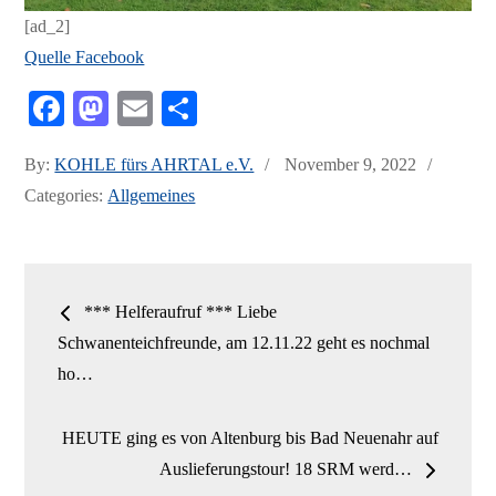
[ad_2]
Quelle Facebook
Fa
M
E
Te
ce
as
m
ile
Posted
By:
KOHLE fürs AHRTAL e.V.
November 9, 2022
bo
to
ail
n
on
Categories:
Allgemeines
ok
do
n
Beitrags-
*** Helferaufruf *** Liebe
Navigation
Schwanenteichfreunde, am 12.11.22 geht es nochmal
ho…
HEUTE ging es von Altenburg bis Bad Neuenahr auf
Auslieferungstour! 18 SRM werd…