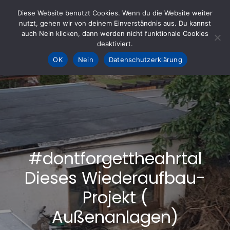
Skip
Diese Website benutzt Cookies. Wenn du die Website weiter
to
nutzt, gehen wir von deinem Einverständnis aus. Du kannst
KOHLE fürs AHRTAL e.V.
– Helfen hilft
auch Nein klicken, dann werden nicht funktionale Cookies
content
deaktiviert.
OK
Nein
Datenschutzerklärung
#dontforgettheahrtal
Dieses Wiederaufbau-
Projekt (
Außenanlagen)