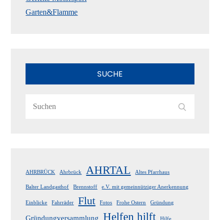
Garten&Flamme
SUCHE
Search
Search
for:
AHRTAL
AHRBRÜCK
Ahrbrück
Altes Pfarrhaus
Balter Landgasthof
Brennstoff
e.V. mit gemeinnütziger Anerkennung
Flut
Einblicke
Fahrräder
Fotos
Frohe Ostern
Gründung
Helfen hilft
Gründungversammlung
Hilfe