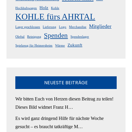
Holz
Hochhubwagen
Kohle
KOHLE fürs AHRTAL
Mitglieder
Lager geschlossen
Lieferung
Logo
Merchandise
Spenden
Oleftal
Reinigung
Spendenlager
Zukunft
Spielzeug für Heimersheim
Wärme
NEUESTE BEITRÄGE
Wir bitten Euch von Herzen diesen Beitrag zu teilen!
Dieses Bild widmet Franz H…
Es wird ganz dringend Hilfe für nächste Woche
gesucht – es braucht tatkräftige M…