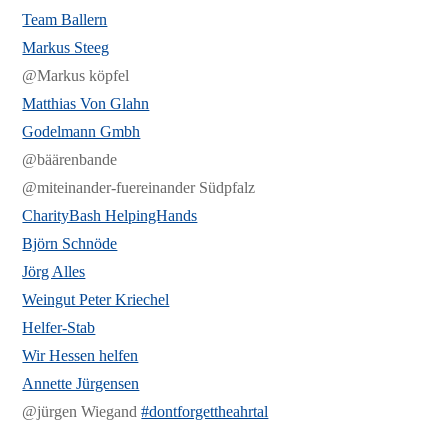
Team Ballern
Markus Steeg
@Markus köpfel
Matthias Von Glahn
Godelmann Gmbh
@bäärenbande
@miteinander-fuereinander Südpfalz
CharityBash HelpingHands
Björn Schnöde
Jörg Alles
Weingut Peter Kriechel
Helfer-Stab
Wir Hessen helfen
Annette Jürgensen
@jürgen Wiegand
#dontforgettheahrtal