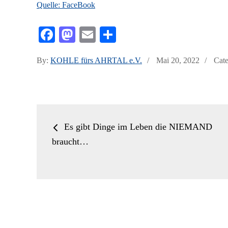
Quelle: FaceBook
Fa
M
E
Te
ce
as
m
ile
Posted
By:
KOHLE fürs AHRTAL e.V.
Mai 20, 2022
Cate
bo
to
ail
n
on
ok
do
n
Beitrags-
Es gibt Dinge im Leben die NIEMAND
Navigation
braucht…