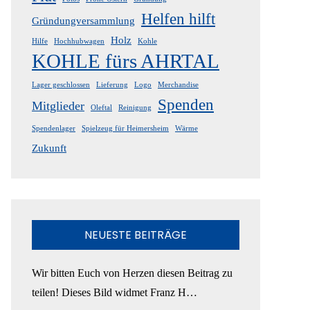
Helfen hilft
Gründungversammlung
Holz
Hilfe
Hochhubwagen
Kohle
KOHLE fürs AHRTAL
Lager geschlossen
Lieferung
Logo
Merchandise
Spenden
Mitglieder
Oleftal
Reinigung
Spendenlager
Spielzeug für Heimersheim
Wärme
Zukunft
NEUESTE BEITRÄGE
Wir bitten Euch von Herzen diesen Beitrag zu
teilen! Dieses Bild widmet Franz H…