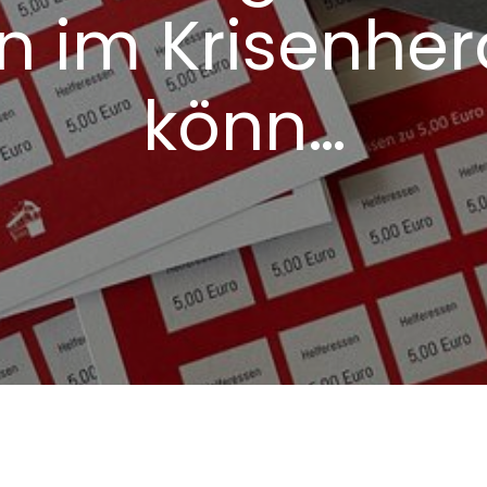
n im Krisenhe
könn…