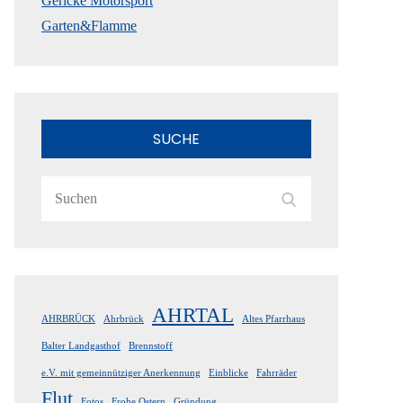
Gericke Motorsport
Garten&Flamme
SUCHE
Search
Search
for:
AHRTAL
AHRBRÜCK
Ahrbrück
Altes Pfarrhaus
Balter Landgasthof
Brennstoff
e.V. mit gemeinnütziger Anerkennung
Einblicke
Fahrräder
Flut
Fotos
Frohe Ostern
Gründung