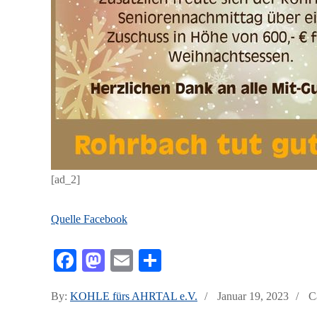
[ad_2]
Quelle Facebook
Fa
M
E
Te
ce
as
m
ile
Posted
By:
KOHLE fürs AHRTAL e.V.
Januar 19, 2023
C
bo
to
ail
n
on