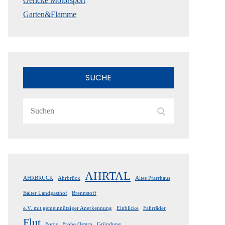
Gericke Motorsport
Garten&Flamme
SUCHE
Search
Search
for:
AHRTAL
AHRBRÜCK
Ahrbrück
Altes Pfarrhaus
Balter Landgasthof
Brennstoff
e.V. mit gemeinnütziger Anerkennung
Einblicke
Fahrräder
Flut
Fotos
Frohe Ostern
Gründung