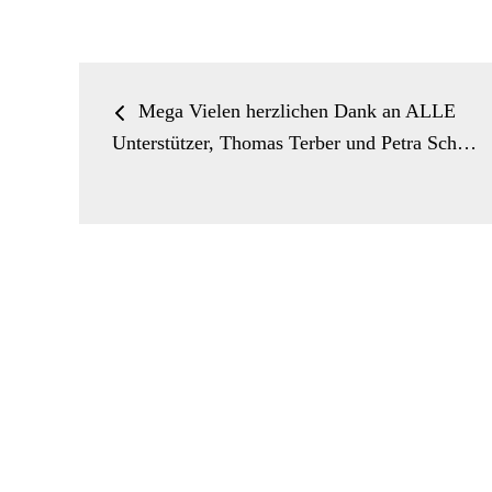
ok
do
n
Beitrags-
Mega Vielen herzlichen Dank an ALLE
Navigation
Unterstützer, Thomas Terber und Petra Sch…