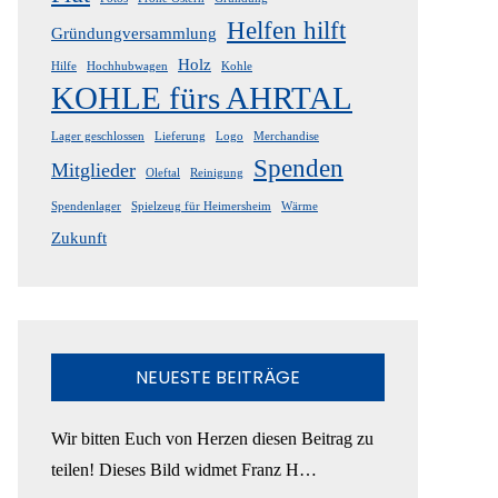
Helfen hilft
Gründungversammlung
Holz
Hilfe
Hochhubwagen
Kohle
KOHLE fürs AHRTAL
Lager geschlossen
Lieferung
Logo
Merchandise
Spenden
Mitglieder
Oleftal
Reinigung
Spendenlager
Spielzeug für Heimersheim
Wärme
Zukunft
NEUESTE BEITRÄGE
Wir bitten Euch von Herzen diesen Beitrag zu
teilen! Dieses Bild widmet Franz H…