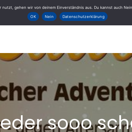
 nutzt, gehen wir von deinem Einverständnis aus. Du kannst auch Nein k
Sta
OK
Nein
Datenschutzerklärung
E fürs AHRTAL e.V.
lft
ieder sooo sch