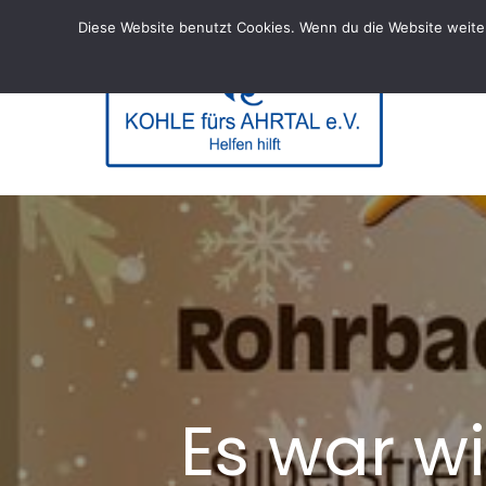
Skip
Diese Website benutzt Cookies. Wenn du die Website weiter
to
content
KOHL
– Helfen hi
Es war w