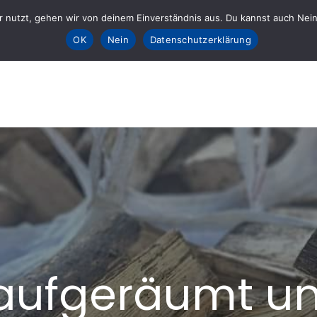
 nutzt, gehen wir von deinem Einverständnis aus. Du kannst auch Nein k
Sta
OK
Nein
Datenschutzerklärung
E fürs AHRTAL e.V.
lft
 aufgeräumt un