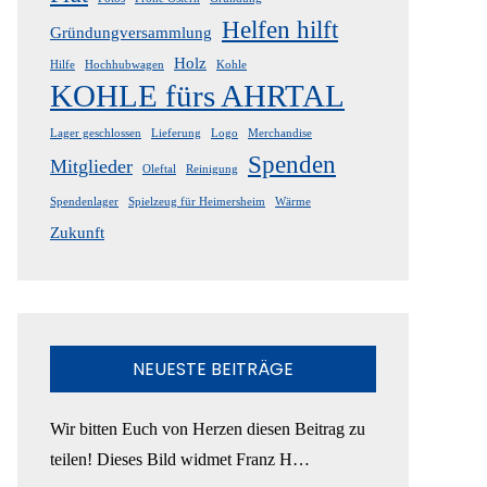
Helfen hilft
Gründungversammlung
Holz
Hilfe
Hochhubwagen
Kohle
KOHLE fürs AHRTAL
Lager geschlossen
Lieferung
Logo
Merchandise
Spenden
Mitglieder
Oleftal
Reinigung
Spendenlager
Spielzeug für Heimersheim
Wärme
Zukunft
NEUESTE BEITRÄGE
Wir bitten Euch von Herzen diesen Beitrag zu
teilen! Dieses Bild widmet Franz H…