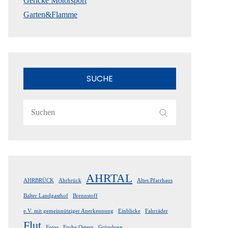
Gericke Motorsport
Garten&Flamme
SUCHE
Search
Search
for:
AHRTAL
AHRBRÜCK
Ahrbrück
Altes Pfarrhaus
Balter Landgasthof
Brennstoff
e.V. mit gemeinnütziger Anerkennung
Einblicke
Fahrräder
Flut
Fotos
Frohe Ostern
Gründung