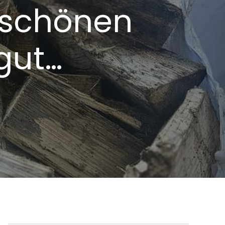
n schönen
gut…