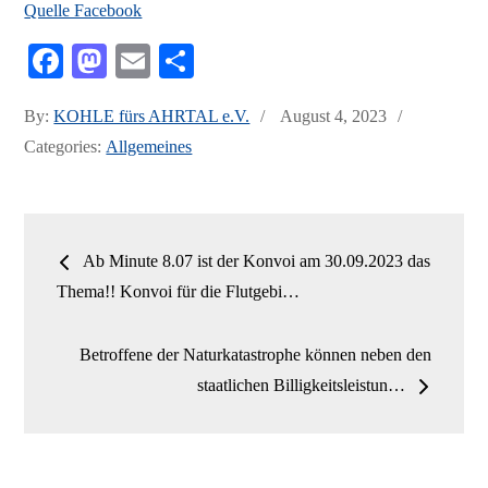
Quelle Facebook
Fa
M
E
Te
ce
as
m
ile
Posted
By:
KOHLE fürs AHRTAL e.V.
August 4, 2023
bo
to
ail
n
on
Categories:
Allgemeines
ok
do
n
Beitrags-
Ab Minute 8.07 ist der Konvoi am 30.09.2023 das
Navigation
Thema!! Konvoi für die Flutgebi…
Betroffene der Naturkatastrophe können neben den
staatlichen Billigkeitsleistun…