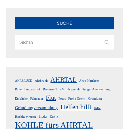
SUCHE
Search
Search
for:
AHRTAL
AHRBRÜCK
Ahrbrück
Altes Pfarrhaus
Balter Landgasthof
Brennstoff
e.V. mit gemeinnütziger Anerkennung
Flut
Einblicke
Fahrräder
Fotos
Frohe Ostern
Gründung
Helfen hilft
Gründungversammlung
Hilfe
Holz
Hochhubwagen
Kohle
KOHLE fürs AHRTAL