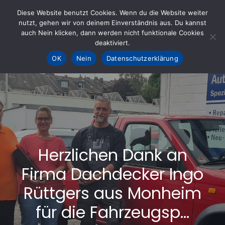
Skip
Diese Website benutzt Cookies. Wenn du die Website weiter
to
nutzt, gehen wir von deinem Einverständnis aus. Du kannst
KOHLE fürs AHRTAL e.V.
– Helfen hilft
auch Nein klicken, dann werden nicht funktionale Cookies
content
deaktiviert.
OK
Nein
Datenschutzerklärung
Herzlichen Dank an
Firma Dachdecker Ingo
Rüttgers aus Monheim
für die Fahrzeugsp…