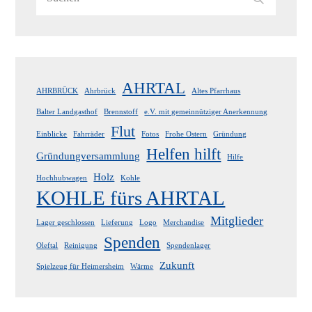
for:
AHRTAL
AHRBRÜCK
Ahrbrück
Altes Pfarrhaus
Balter Landgasthof
Brennstoff
e.V. mit gemeinnütziger Anerkennung
Flut
Einblicke
Fahrräder
Fotos
Frohe Ostern
Gründung
Helfen hilft
Gründungversammlung
Hilfe
Holz
Hochhubwagen
Kohle
KOHLE fürs AHRTAL
Mitglieder
Lager geschlossen
Lieferung
Logo
Merchandise
Spenden
Oleftal
Reinigung
Spendenlager
Zukunft
Spielzeug für Heimersheim
Wärme