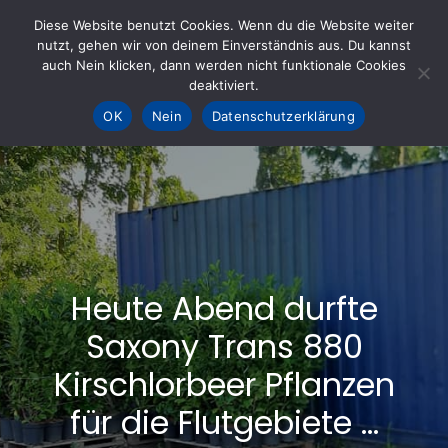
Skip
Diese Website benutzt Cookies. Wenn du die Website weiter
to
nutzt, gehen wir von deinem Einverständnis aus. Du kannst
KOHLE fürs AHRTAL e.V.
– Helfen hilft
auch Nein klicken, dann werden nicht funktionale Cookies
content
deaktiviert.
OK
Nein
Datenschutzerklärung
Heute Abend durfte
Saxony Trans 880
Kirschlorbeer Pflanzen
für die Flutgebiete …