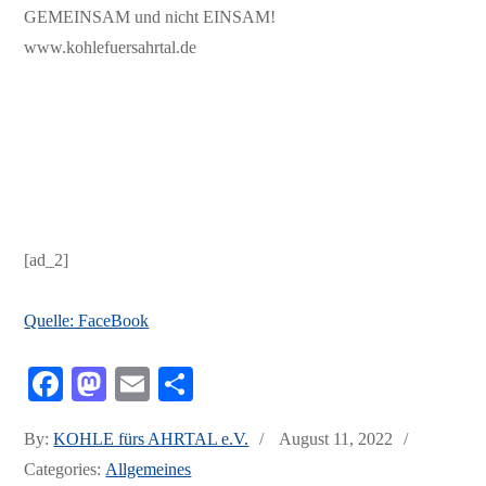
GEMEINSAM und nicht EINSAM!
www.kohlefuersahrtal.de
[ad_2]
Quelle: FaceBook
Fa
M
E
Te
ce
as
m
ile
Posted
By:
KOHLE fürs AHRTAL e.V.
August 11, 2022
bo
to
ail
n
on
Categories:
Allgemeines