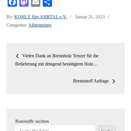
Fa
M
E
Te
ce
as
m
ile
Posted
By:
KOHLE fürs AHRTAL e.V.
Januar 21, 2023
bo
to
ail
n
on
Categories:
Allgemeines
ok
do
n
Beitrags-
Vielen Dank an Brennholz Tenzer für die
Navigation
Belieferung mit dringend benötigtem Holz…
Brennstoff Anfrage
Baustoffe suchen