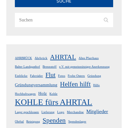
SUCHE
Search
Search
for:
AHRTAL
AHRBRÜCK
Ahrbrück
Altes Pfarrhaus
Balter Landgasthof
Brennstoff
e.V. mit gemeinnütziger Anerkennung
Flut
Einblicke
Fahrräder
Fotos
Frohe Ostern
Gründung
Helfen hilft
Gründungversammlung
Hilfe
Holz
Hochhubwagen
Kohle
KOHLE fürs AHRTAL
Mitglieder
Lager geschlossen
Lieferung
Logo
Merchandise
Spenden
Oleftal
Reinigung
Spendenlager