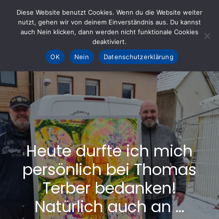
Skip
Diese Website benutzt Cookies. Wenn du die Website weiter
to
nutzt, gehen wir von deinem Einverständnis aus. Du kannst
KOHLE fürs AHRTAL e.V.
– Helfen hilft
auch Nein klicken, dann werden nicht funktionale Cookies
content
deaktiviert.
OK
Nein
Datenschutzerklärung
Heute durfte ich mich
persönlich bei Thomas
Terber bedanken!
Natürlich auch an …