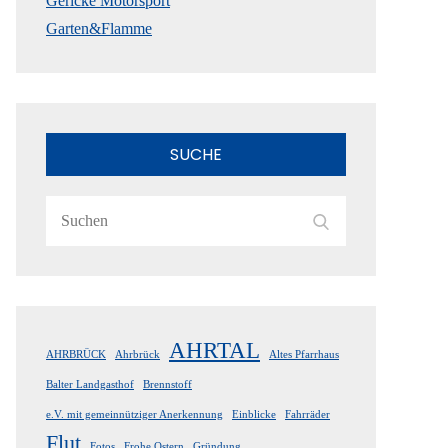
Gericke Motorsport
Garten&Flamme
SUCHE
Search
Search
for:
AHRTAL
AHRBRÜCK
Ahrbrück
Altes Pfarrhaus
Balter Landgasthof
Brennstoff
e.V. mit gemeinnütziger Anerkennung
Einblicke
Fahrräder
Flut
Fotos
Frohe Ostern
Gründung