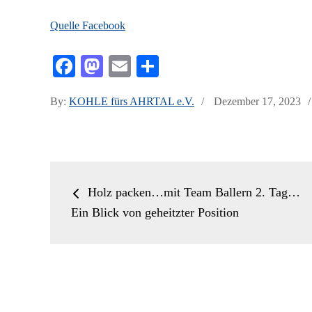
Quelle Facebook
Fa
M
E
Te
ce
as
m
ile
Posted
By:
KOHLE fürs AHRTAL e.V.
Dezember 17, 2023
bo
to
ail
n
on
ok
do
n
Beitrags-
Holz packen…mit Team Ballern 2. Tag…
Navigation
Ein Blick von geheitzter Position