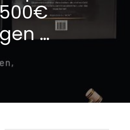
 500€
agen …