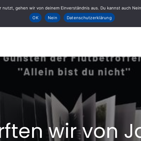
 nutzt, gehen wir von deinem Einverständnis aus. Du kannst auch Nein k
Sta
OK
Nein
Datenschutzerklärung
E fürs AHRTAL e.V.
lft
ften wir von 