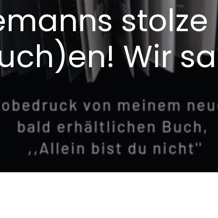
emanns stolze
uch)en! Wir s