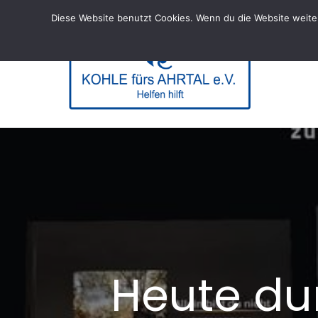
Skip
Diese Website benutzt Cookies. Wenn du die Website weiter
to
content
KOHL
– Helfen hi
Heute dur