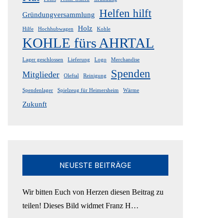
Helfen hilft
Gründungversammlung
Holz
Hilfe
Hochhubwagen
Kohle
KOHLE fürs AHRTAL
Lager geschlossen
Lieferung
Logo
Merchandise
Spenden
Mitglieder
Oleftal
Reinigung
Spendenlager
Spielzeug für Heimersheim
Wärme
Zukunft
NEUESTE BEITRÄGE
Wir bitten Euch von Herzen diesen Beitrag zu
teilen! Dieses Bild widmet Franz H…