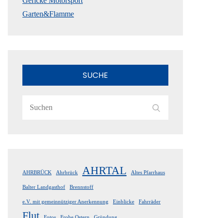
Gericke Motorsport
Garten&Flamme
SUCHE
Search
Search
for:
AHRTAL
AHRBRÜCK
Ahrbrück
Altes Pfarrhaus
Balter Landgasthof
Brennstoff
e.V. mit gemeinnütziger Anerkennung
Einblicke
Fahrräder
Flut
Fotos
Frohe Ostern
Gründung