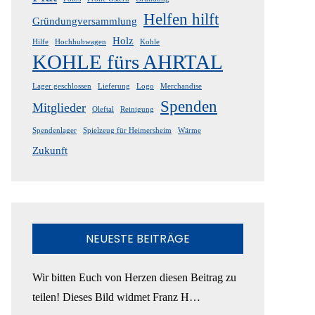
Helfen hilft
Gründungversammlung
Holz
Hilfe
Hochhubwagen
Kohle
KOHLE fürs AHRTAL
Lager geschlossen
Lieferung
Logo
Merchandise
Spenden
Mitglieder
Oleftal
Reinigung
Spendenlager
Spielzeug für Heimersheim
Wärme
Zukunft
NEUESTE BEITRÄGE
Wir bitten Euch von Herzen diesen Beitrag zu
teilen! Dieses Bild widmet Franz H…