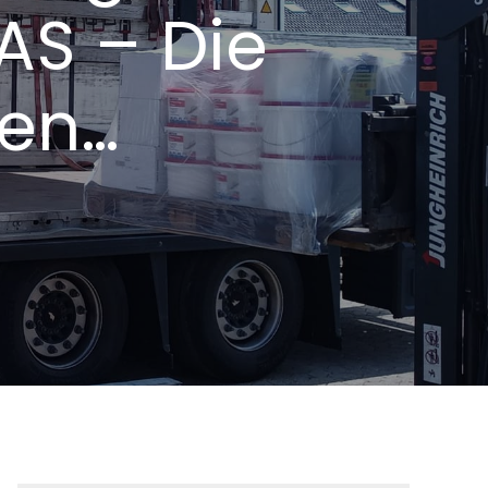
AS – Die
Ren…