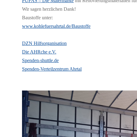
PUFAS – Die Malermarke
mit Renovierungsmat
erialien f
Wir sagen herzlichen Dank!
Baustoffe unter:
www.kohlefuersa
hrtal.de/
Baustoffe
DZN Hilfsorganisati
on
Die AHRche e.V.
Spenden-shuttle
.de
Spenden-Verteil
zentrum Ahrtal