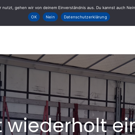
 nutzt, gehen wir von deinem Einverständnis aus. Du kannst auch Nein k
Sta
OK
Nein
Datenschutzerklärung
E fürs AHRTAL e.V.
lft
t wiederholt e