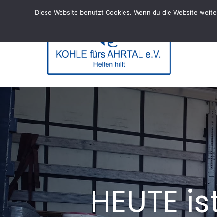
Skip
Diese Website benutzt Cookies. Wenn du die Website weiter
to
content
KOHL
– Helfen hi
HEUTE is