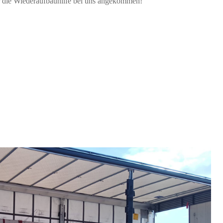
ür die Wiederaufbauhil
fe bei uns angekommen!