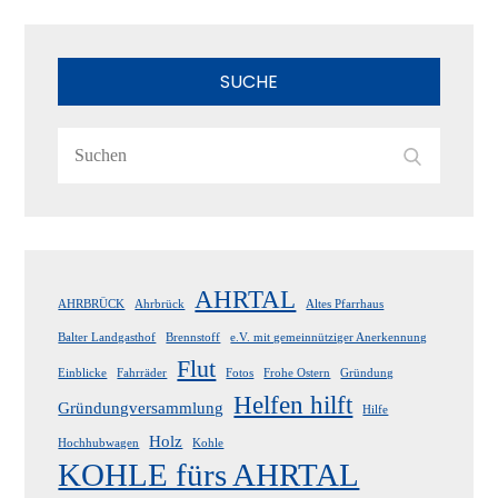
SUCHE
Search
Search
for:
AHRTAL
AHRBRÜCK
Ahrbrück
Altes Pfarrhaus
Balter Landgasthof
Brennstoff
e.V. mit gemeinnütziger Anerkennung
Flut
Einblicke
Fahrräder
Fotos
Frohe Ostern
Gründung
Helfen hilft
Gründungversammlung
Hilfe
Holz
Hochhubwagen
Kohle
KOHLE fürs AHRTAL