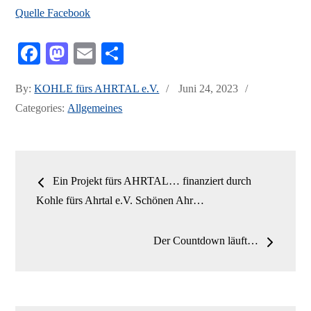
Quelle Facebook
Fa
M
E
Te
ce
as
m
ile
Posted
By:
KOHLE fürs AHRTAL e.V.
Juni 24, 2023
bo
to
ail
n
on
Categories:
Allgemeines
ok
do
n
Beitrags-
Ein Projekt fürs AHRTAL… finanziert durch
Navigation
Kohle fürs Ahrtal e.V. Schönen Ahr…
Der Countdown läuft…