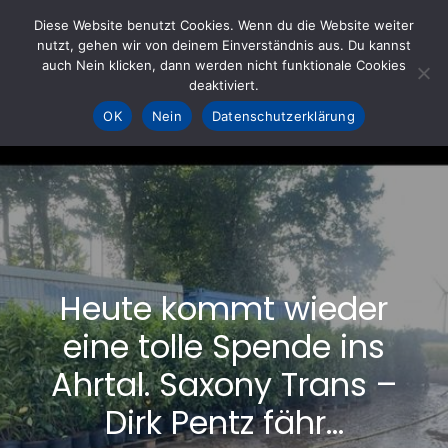
Skip
Diese Website benutzt Cookies. Wenn du die Website weiter
to
nutzt, gehen wir von deinem Einverständnis aus. Du kannst
KOHLE fürs AHRTAL e.V.
– Helfen hilft
auch Nein klicken, dann werden nicht funktionale Cookies
content
deaktiviert.
OK
Nein
Datenschutzerklärung
Heute kommt wieder
eine tolle Spende ins
Ahrtal. Saxony Trans –
Dirk Pentz fähr…