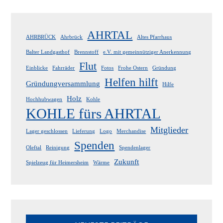
AHRTAL
AHRBRÜCK
Ahrbrück
Altes Pfarrhaus
Balter Landgasthof
Brennstoff
e.V. mit gemeinnütziger Anerkennung
Flut
Einblicke
Fahrräder
Fotos
Frohe Ostern
Gründung
Helfen hilft
Gründungversammlung
Hilfe
Holz
Hochhubwagen
Kohle
KOHLE fürs AHRTAL
Mitglieder
Lager geschlossen
Lieferung
Logo
Merchandise
Spenden
Oleftal
Reinigung
Spendenlager
Zukunft
Spielzeug für Heimersheim
Wärme