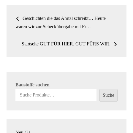
n
Beitrags-
Geschichten die das Ahrtal schreibt… Heute
Navigation
waren wir zur Scheckübergabe mit Fr…
Startseite GUT FÜR HIER. GUT FÜRS WIR.
Baustoffe suchen
Suche
3
Neu
3