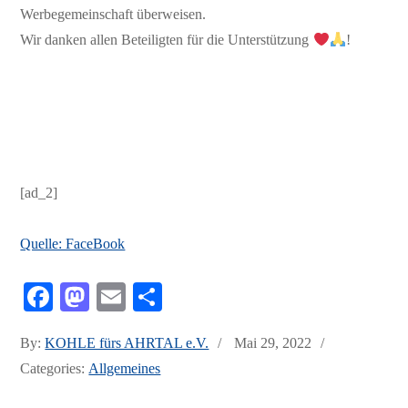
Werbegemeinschaft überweisen.
Wir danken allen Beteiligten für die Unterstützung
!
[ad_2]
Quelle: FaceBook
Fa
M
E
Te
ce
as
m
ile
Posted
By:
KOHLE fürs AHRTAL e.V.
Mai 29, 2022
bo
to
ail
n
on
Categories:
Allgemeines
ok
do