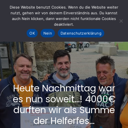
Skip
Diese Website benutzt Cookies. Wenn du die Website weiter
to
nutzt, gehen wir von deinem Einverständnis aus. Du kannst
KOHLE fürs AHRTAL e.V.
– Helfen hilft
auch Nein klicken, dann werden nicht funktionale Cookies
content
deaktiviert.
OK
Nein
Datenschutzerklärung
Heute Nachmittag war
es nun soweit…! 4000€
durften wir als Summe
der Helferfes…