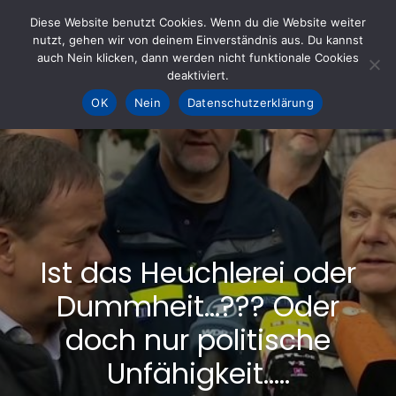
Skip
Diese Website benutzt Cookies. Wenn du die Website weiter
to
nutzt, gehen wir von deinem Einverständnis aus. Du kannst
KOHLE fürs AHRTAL e.V.
– Helfen hilft
auch Nein klicken, dann werden nicht funktionale Cookies
content
deaktiviert.
OK
Nein
Datenschutzerklärung
Ist das Heuchlerei oder
Dummheit…??? Oder
doch nur politische
Unfähigkeit…..