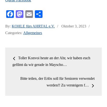
Quelle Facebook
Fa
M
E
Te
ce
as
m
ile
Posted
By:
KOHLE fürs AHRTAL e.V.
Oktober 3, 2023
bo
to
ail
n
on
Categories:
Allgemeines
ok
do
n
Beitrags-
Toller Konvoi heute an der Ahr, wir haben euch
Navigation
gefilmt da wir gerade in Mayscho…
Bitte teilen, der Erlös soll für Senioren verwendet
werden!! Zu versteigern f…