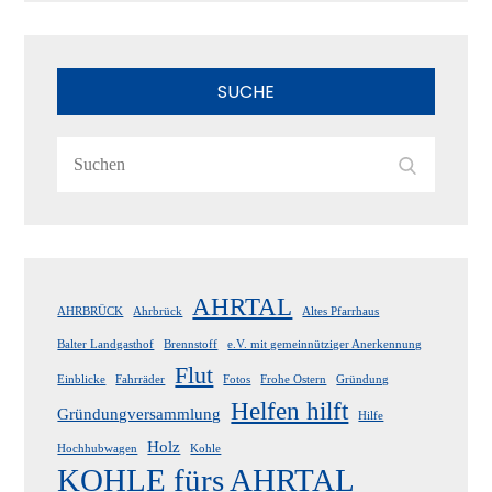
SUCHE
Search
Search
for:
AHRTAL
AHRBRÜCK
Ahrbrück
Altes Pfarrhaus
Balter Landgasthof
Brennstoff
e.V. mit gemeinnütziger Anerkennung
Flut
Einblicke
Fahrräder
Fotos
Frohe Ostern
Gründung
Helfen hilft
Gründungversammlung
Hilfe
Holz
Hochhubwagen
Kohle
KOHLE fürs AHRTAL