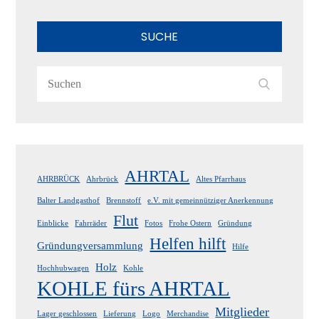
SUCHE
Search
Search
for:
AHRTAL
AHRBRÜCK
Ahrbrück
Altes Pfarrhaus
Balter Landgasthof
Brennstoff
e.V. mit gemeinnütziger Anerkennung
Flut
Einblicke
Fahrräder
Fotos
Frohe Ostern
Gründung
Helfen hilft
Gründungversammlung
Hilfe
Holz
Hochhubwagen
Kohle
KOHLE fürs AHRTAL
Mitglieder
Lager geschlossen
Lieferung
Logo
Merchandise