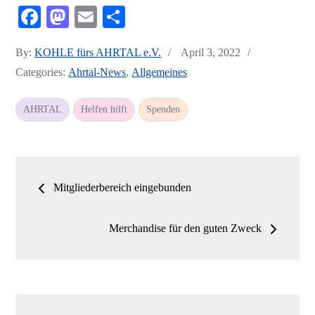
Fa
M
E
Te
ce
as
m
ile
Posted
By:
KOHLE fürs AHRTAL e.V.
April 3, 2022
bo
to
ail
n
on
Categories:
Ahrtal-News
,
Allgemeines
ok
do
n
AHRTAL
Helfen hilft
Spenden
Beitrags-
Mitgliederbereich eingebunden
Navigation
Merchandise für den guten Zweck