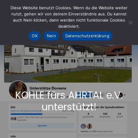
Skip
Diese Website benutzt Cookies. Wenn du die Website weiter
to
nutzt, gehen wir von deinem Einverständnis aus. Du kannst
KOHLE fürs AHRTAL e.V.
– Helfen hilft
auch Nein klicken, dann werden nicht funktionale Cookies
content
deaktiviert.
OK
Nein
Datenschutzerklärung
KOHLE fürs AHRTAL e.V.
unterstützt!