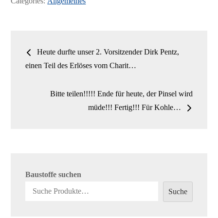
on
Categories:
Allgemeines
ok
do
n
Beitrags-
Heute durfte unser 2. Vorsitzender Dirk Pentz,
Navigation
einen Teil des Erlöses vom Charit…
Bitte teilen!!!!! Ende für heute, der Pinsel wird
müde!!! Fertig!!! Für Kohle…
Baustoffe suchen
Suche