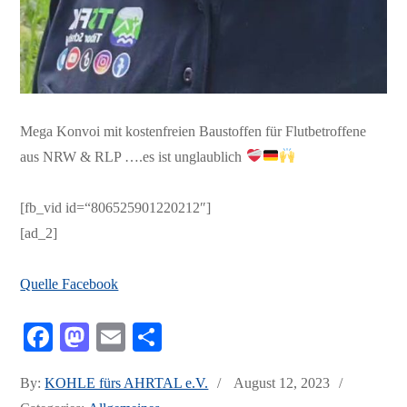
Mega Konvoi mit kostenfreien Baustoffen für Flutbetroffene
aus NRW & RLP ….es ist unglaublich
[fb_vid id=“806525901220212″]
[ad_2]
Quelle Facebook
Fa
M
E
Te
ce
as
m
ile
Posted
By:
KOHLE fürs AHRTAL e.V.
August 12, 2023
bo
to
ail
n