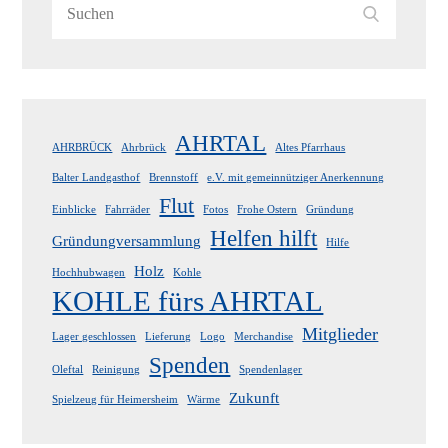
Search
Search
for:
AHRTAL
AHRBRÜCK
Ahrbrück
Altes Pfarrhaus
Balter Landgasthof
Brennstoff
e.V. mit gemeinnütziger Anerkennung
Flut
Einblicke
Fahrräder
Fotos
Frohe Ostern
Gründung
Helfen hilft
Gründungversammlung
Hilfe
Holz
Hochhubwagen
Kohle
KOHLE fürs AHRTAL
Mitglieder
Lager geschlossen
Lieferung
Logo
Merchandise
Spenden
Oleftal
Reinigung
Spendenlager
Zukunft
Spielzeug für Heimersheim
Wärme