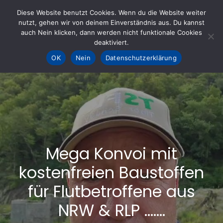
Skip
Diese Website benutzt Cookies. Wenn du die Website weiter
to
nutzt, gehen wir von deinem Einverständnis aus. Du kannst
KOHLE fürs AHRTAL e.V.
– Helfen hilft
auch Nein klicken, dann werden nicht funktionale Cookies
content
deaktiviert.
OK
Nein
Datenschutzerklärung
Mega Konvoi mit
kostenfreien Baustoffen
für Flutbetroffene aus
NRW & RLP …….