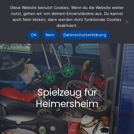
Skip
Diese Website benutzt Cookies. Wenn du die Website weiter
to
nutzt, gehen wir von deinem Einverständnis aus. Du kannst
KOHLE fürs AHRTAL e.V.
– Helfen hilft
auch Nein klicken, dann werden nicht funktionale Cookies
content
deaktiviert.
OK
Nein
Datenschutzerklärung
Spielzeug für
Heimersheim