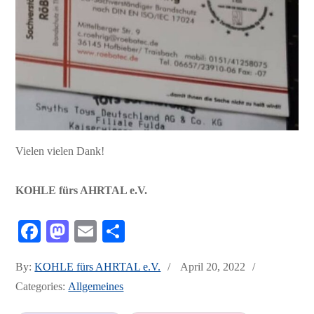
Vielen vielen Dank!
KOHLE fürs AHRTAL e.V.
Fa
M
E
Te
ce
as
m
ile
Posted
By:
KOHLE fürs AHRTAL e.V.
April 20, 2022
bo
to
ail
n
on
Categories:
Allgemeines
ok
do