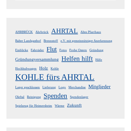
AHRTAL
AHRBRÜCK
Ahrbrück
Altes Pfarrhaus
Balter Landgasthof
Brennstoff
e.V. mit gemeinnütziger Anerkennung
Flut
Einblicke
Fahrräder
Fotos
Frohe Ostern
Gründung
Helfen hilft
Gründungversammlung
Hilfe
Holz
Hochhubwagen
Kohle
KOHLE fürs AHRTAL
Mitglieder
Lager geschlossen
Lieferung
Logo
Merchandise
Spenden
Oleftal
Reinigung
Spendenlager
Zukunft
Spielzeug für Heimersheim
Wärme