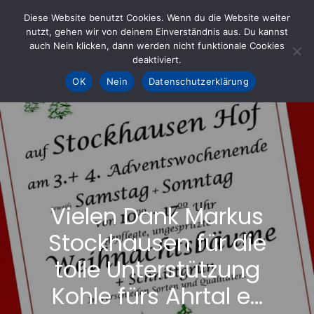
Skip
Diese Website benutzt Cookies. Wenn du die Website weiter
to
nutzt, gehen wir von deinem Einverständnis aus. Du kannst
KOHLE fürs AHRTAL e.V.
– Helfen hilft
auch Nein klicken, dann werden nicht funktionale Cookies
content
deaktiviert.
OK
Nein
Datenschutzerklärung
Vielen Dank Markus
Stockhausen für die
tolle Unterstützung
Kohle fürs Ahrtal e…