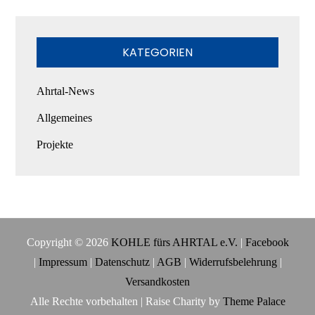
KATEGORIEN
Ahrtal-News
Allgemeines
Projekte
Copyright © 2026
KOHLE fürs AHRTAL e.V.
|
Facebook
|
Impressum
|
Datenschutz
|
AGB
|
Widerrufsbelehrung
|
Versandkosten
Alle Rechte vorbehalten | Raise Charity by
Theme Palace