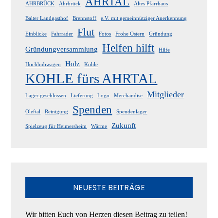
AHRTAL
AHRBRÜCK
Ahrbrück
Altes Pfarrhaus
Balter Landgasthof
Brennstoff
e.V. mit gemeinnütziger Anerkennung
Flut
Einblicke
Fahrräder
Fotos
Frohe Ostern
Gründung
Helfen hilft
Gründungversammlung
Hilfe
Holz
Hochhubwagen
Kohle
KOHLE fürs AHRTAL
Mitglieder
Lager geschlossen
Lieferung
Logo
Merchandise
Spenden
Oleftal
Reinigung
Spendenlager
Zukunft
Spielzeug für Heimersheim
Wärme
NEUESTE BEITRÄGE
Wir bitten Euch von Herzen diesen Beitrag zu teilen!