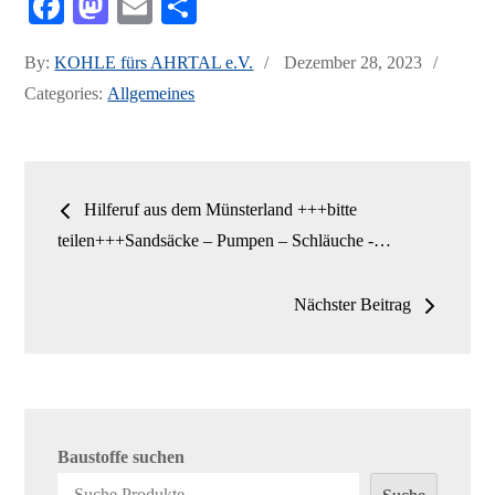
Fa
M
E
Te
ce
as
m
ile
Posted
By:
KOHLE fürs AHRTAL e.V.
Dezember 28, 2023
bo
to
ail
n
on
Categories:
Allgemeines
ok
do
n
Beitrags-
Hilferuf aus dem Münsterland +++bitte
Navigation
teilen+++Sandsäcke – Pumpen – Schläuche -…
Nächster Beitrag
Baustoffe suchen