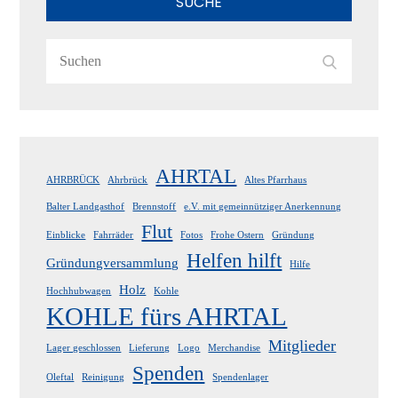
SUCHE
Search
Search
for:
AHRTAL
AHRBRÜCK
Ahrbrück
Altes Pfarrhaus
Balter Landgasthof
Brennstoff
e.V. mit gemeinnütziger Anerkennung
Flut
Einblicke
Fahrräder
Fotos
Frohe Ostern
Gründung
Helfen hilft
Gründungversammlung
Hilfe
Holz
Hochhubwagen
Kohle
KOHLE fürs AHRTAL
Mitglieder
Lager geschlossen
Lieferung
Logo
Merchandise
Spenden
Oleftal
Reinigung
Spendenlager