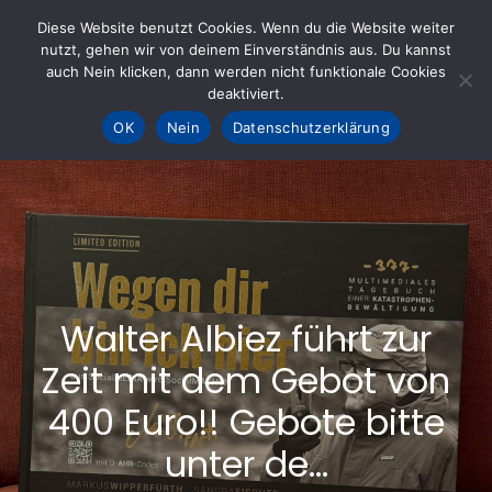
Skip
Diese Website benutzt Cookies. Wenn du die Website weiter
to
nutzt, gehen wir von deinem Einverständnis aus. Du kannst
KOHLE fürs AHRTAL e.V.
– Helfen hilft
auch Nein klicken, dann werden nicht funktionale Cookies
content
deaktiviert.
OK
Nein
Datenschutzerklärung
Walter Albiez führt zur
Zeit mit dem Gebot von
400 Euro!! Gebote bitte
unter de…