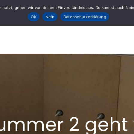
 nutzt, gehen wir von deinem Einverständnis aus. Du kannst auch Nein k
Sta
OK
Nein
Datenschutzerklärung
E fürs AHRTAL e.V.
lft
ummer 2 geht 