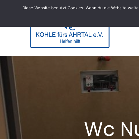
Skip
Diese Website benutzt Cookies. Wenn du die Website weiter
to
content
KOHL
– Helfen hi
Wc N