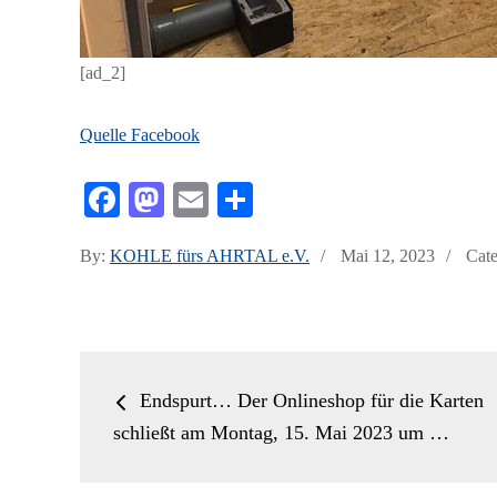
[ad_2]
Quelle Facebook
Fa
M
E
Te
ce
as
m
ile
Posted
By:
KOHLE fürs AHRTAL e.V.
Mai 12, 2023
Cate
bo
to
ail
n
on
ok
do
n
Beitrags-
Endspurt… Der Onlineshop für die Karten
Navigation
schließt am Montag, 15. Mai 2023 um …