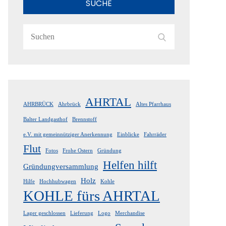
SUCHE
Search
Search
for:
AHRTAL
AHRBRÜCK
Ahrbrück
Altes Pfarrhaus
Balter Landgasthof
Brennstoff
e.V. mit gemeinnütziger Anerkennung
Einblicke
Fahrräder
Flut
Fotos
Frohe Ostern
Gründung
Helfen hilft
Gründungversammlung
Holz
Hilfe
Hochhubwagen
Kohle
KOHLE fürs AHRTAL
Lager geschlossen
Lieferung
Logo
Merchandise