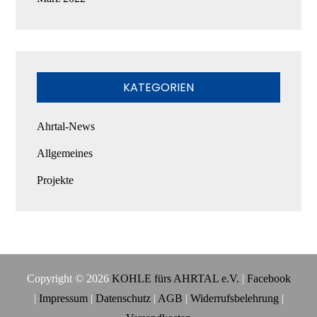
KATEGORIEN
Ahrtal-News
Allgemeines
Projekte
Copyright © 2026
KOHLE fürs AHRTAL e.V.
|
Facebook
|
Impressum
|
Datenschutz
|
AGB
|
Widerrufsbelehrung
|