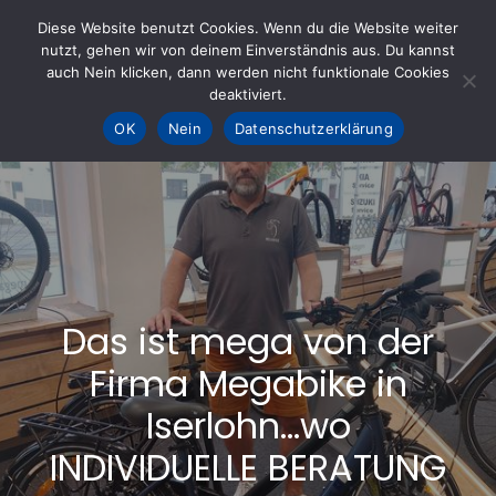
Skip
Diese Website benutzt Cookies. Wenn du die Website weiter
to
nutzt, gehen wir von deinem Einverständnis aus. Du kannst
KOHLE fürs AHRTAL e.V.
– Helfen hilft
auch Nein klicken, dann werden nicht funktionale Cookies
content
deaktiviert.
OK
Nein
Datenschutzerklärung
Das ist mega von der
Firma Megabike in
Iserlohn…wo
INDIVIDUELLE BERATUNG