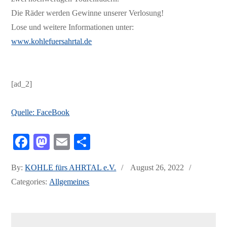
Die Räder werden Gewinne unserer Verlosung!
Lose und weitere Informationen unter:
www.kohlefuersahrtal.de
[ad_2]
Quelle: FaceBook
Fa
M
E
Te
ce
as
m
ile
Posted
By:
KOHLE fürs AHRTAL e.V.
August 26, 2022
bo
to
ail
n
on
Categories:
Allgemeines
ok
do
n
Beitrags-