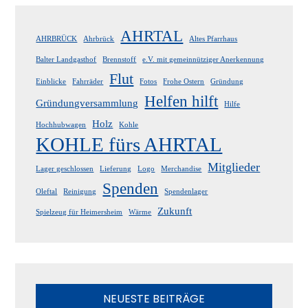
AHRTAL
AHRBRÜCK
Ahrbrück
Altes Pfarrhaus
Balter Landgasthof
Brennstoff
e.V. mit gemeinnütziger Anerkennung
Flut
Einblicke
Fahrräder
Fotos
Frohe Ostern
Gründung
Helfen hilft
Gründungversammlung
Hilfe
Holz
Hochhubwagen
Kohle
KOHLE fürs AHRTAL
Mitglieder
Lager geschlossen
Lieferung
Logo
Merchandise
Spenden
Oleftal
Reinigung
Spendenlager
Zukunft
Spielzeug für Heimersheim
Wärme
NEUESTE BEITRÄGE