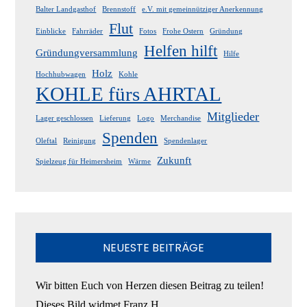
Balter Landgasthof
Brennstoff
e.V. mit gemeinnütziger Anerkennung
Flut
Einblicke
Fahrräder
Fotos
Frohe Ostern
Gründung
Helfen hilft
Gründungversammlung
Hilfe
Holz
Hochhubwagen
Kohle
KOHLE fürs AHRTAL
Mitglieder
Lager geschlossen
Lieferung
Logo
Merchandise
Spenden
Oleftal
Reinigung
Spendenlager
Zukunft
Spielzeug für Heimersheim
Wärme
NEUESTE BEITRÄGE
Wir bitten Euch von Herzen diesen Beitrag zu teilen!
Dieses Bild widmet Franz H…