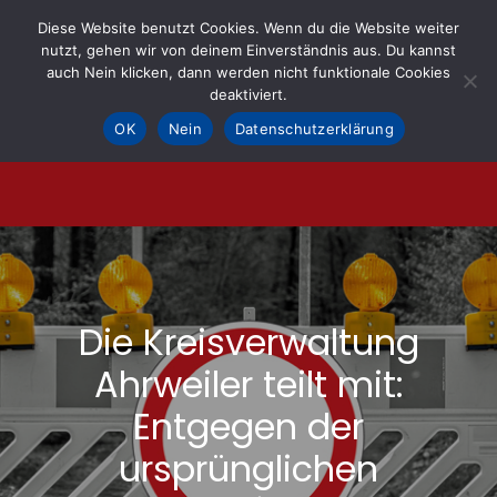
Skip
Diese Website benutzt Cookies. Wenn du die Website weiter
to
nutzt, gehen wir von deinem Einverständnis aus. Du kannst
KOHLE fürs AHRTAL e.V.
– Helfen hilft
auch Nein klicken, dann werden nicht funktionale Cookies
content
deaktiviert.
OK
Nein
Datenschutzerklärung
Die Kreisverwaltung
Ahrweiler teilt mit:
Entgegen der
ursprünglichen