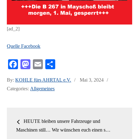
[ad_2]
Quelle Facebook
Fa
M
E
Te
ce
as
m
ile
Posted
By:
KOHLE fürs AHRTAL e.V.
Mai 3, 2024
bo
to
ail
n
on
Categories:
Allgemeines
ok
do
n
Beitrags-
HEUTE bleiben unsere Fahrzeuge und
Navigation
Maschinen still… Wir wünschen euch einen s…