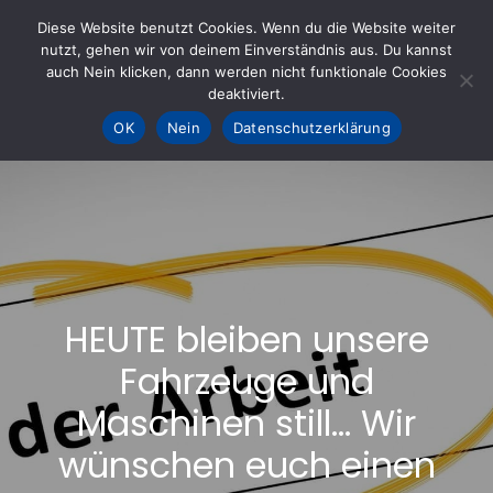
Skip
Diese Website benutzt Cookies. Wenn du die Website weiter
to
nutzt, gehen wir von deinem Einverständnis aus. Du kannst
KOHLE fürs AHRTAL e.V.
– Helfen hilft
auch Nein klicken, dann werden nicht funktionale Cookies
content
deaktiviert.
OK
Nein
Datenschutzerklärung
HEUTE bleiben unsere
Fahrzeuge und
Maschinen still… Wir
wünschen euch einen