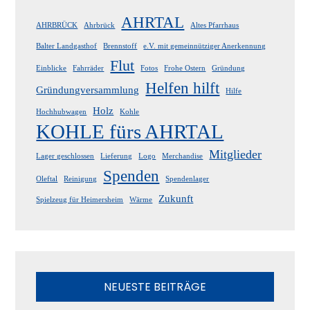
AHRTAL
AHRBRÜCK
Ahrbrück
Altes Pfarrhaus
Balter Landgasthof
Brennstoff
e.V. mit gemeinnütziger Anerkennung
Flut
Einblicke
Fahrräder
Fotos
Frohe Ostern
Gründung
Helfen hilft
Gründungversammlung
Hilfe
Holz
Hochhubwagen
Kohle
KOHLE fürs AHRTAL
Mitglieder
Lager geschlossen
Lieferung
Logo
Merchandise
Spenden
Oleftal
Reinigung
Spendenlager
Zukunft
Spielzeug für Heimersheim
Wärme
NEUESTE BEITRÄGE