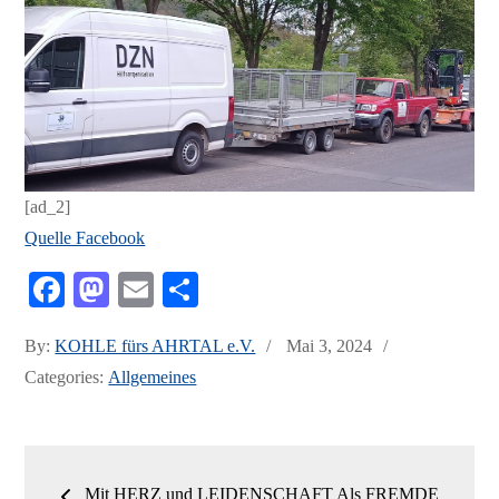
[ad_2]
Quelle Facebook
Fa
M
E
Te
ce
as
m
ile
Posted
By:
KOHLE fürs AHRTAL e.V.
Mai 3, 2024
bo
to
ail
n
on
Categories:
Allgemeines
ok
do
n
Beitrags-
Mit HERZ und LEIDENSCHAFT Als FREMDE