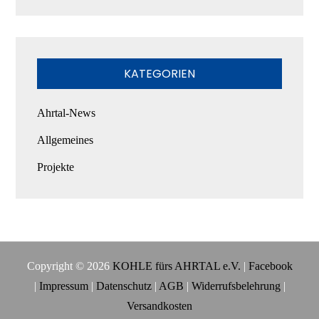
KATEGORIEN
Ahrtal-News
Allgemeines
Projekte
Copyright © 2026
KOHLE fürs AHRTAL e.V.
|
Facebook
|
Impressum
|
Datenschutz
|
AGB
|
Widerrufsbelehrung
|
Versandkosten