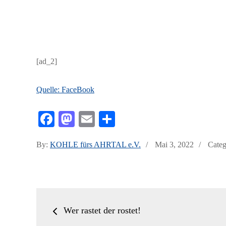
[ad_2]
Quelle: FaceBook
Fa
M
E
Te
ce
as
m
ile
Posted
By:
KOHLE fürs AHRTAL e.V.
Mai 3, 2022
Categ
bo
to
ail
n
on
ok
do
n
Beitrags-
Wer rastet der rostet!
Navigation