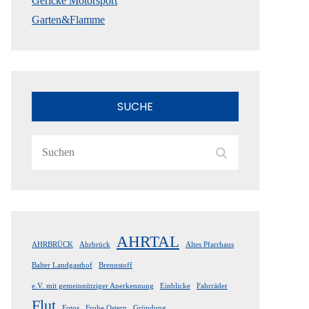
Gericke Motorsport
Garten&Flamme
SUCHE
Search
Search
for:
AHRTAL
AHRBRÜCK
Ahrbrück
Altes Pfarrhaus
Balter Landgasthof
Brennstoff
e.V. mit gemeinnütziger Anerkennung
Einblicke
Fahrräder
Flut
Fotos
Frohe Ostern
Gründung