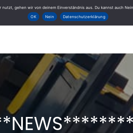
 nutzt, gehen wir von deinem Einverständnis aus. Du kannst auch Nein k
Sta
OK
Nein
Datenschutzerklärung
E fürs AHRTAL e.V.
lft
**NEWS********