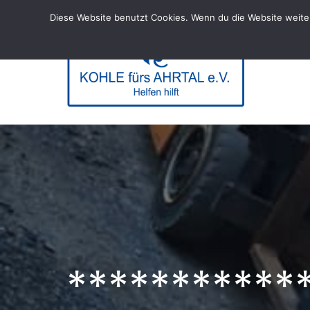
Skip
Diese Website benutzt Cookies. Wenn du die Website weiter
to
content
KOHL
– Helfen hi
***********