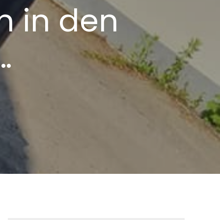
 in den
…