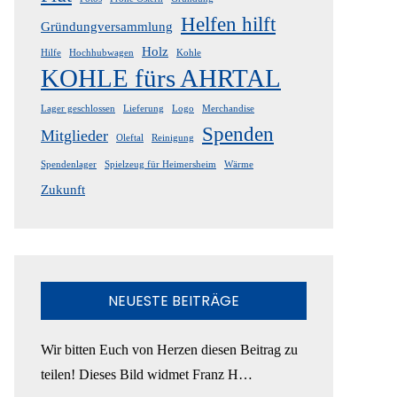
Helfen hilft
Gründungversammlung
Holz
Hilfe
Hochhubwagen
Kohle
KOHLE fürs AHRTAL
Lager geschlossen
Lieferung
Logo
Merchandise
Spenden
Mitglieder
Oleftal
Reinigung
Spendenlager
Spielzeug für Heimersheim
Wärme
Zukunft
NEUESTE BEITRÄGE
Wir bitten Euch von Herzen diesen Beitrag zu
teilen! Dieses Bild widmet Franz H…