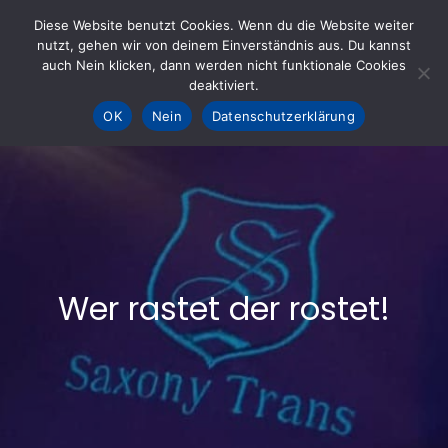
Skip
Diese Website benutzt Cookies. Wenn du die Website weiter
to
nutzt, gehen wir von deinem Einverständnis aus. Du kannst
KOHLE fürs AHRTAL e.V.
– Helfen hilft
auch Nein klicken, dann werden nicht funktionale Cookies
content
deaktiviert.
OK
Nein
Datenschutzerklärung
Wer rastet der rostet!